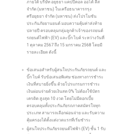
ภายใต้ บริษัท อยุธยา แคปปิตอล ออโต้ ลีส
จำกัด (มหาชน) ในเครือธนาคารกรุง
ศรีอยุธยา จำกัด (มหาชน) ส่งโปรโมชัน
ประกันภัยยานยนต์ มอบความคุ้มค่าส่งท้าย
ปลายปี ครอบคลุมกลุ่มลูกค้าเจ้าของรถยนต์
รถยนต์ไฟฟ้า (EV) และบิ๊ก ไบค์ ระหว่างวันที่
1 ตุลาคม 2567 ถึง 15 มกราคม 2568 โดยมี
รายละเอียด ดังนี้
ข้อเสนอสำหรับผู้สนใจประกันภัยรถยนต์ และ
บิ๊ก ไบค์ รับข้อเสนอพิเศษ ช่องทางการชำระ
เงินที่สบายยิ่งขึ้น ด้วยโปรแกรมการชำระ
เงินผ่อนจ่ายด้วยเงินสด 0% ไม่ต้องใช้บัตร
เครดิต สูงสุด 10 งวด โดยไม่มีดอกเบี้ย
ครอบคลุมทั้งประกันภัยรถภาคสมัครใจทุก
ประเภท สามารถเลือกผ่อนจ่าย และรับความ
คุ้มครองได้ตั้งแต่งวดแรกที่เริ่มชำระ
ผู้สนใจประกันภัยรถยนต์ไฟฟ้า (EV) ชั้น 1 รับ