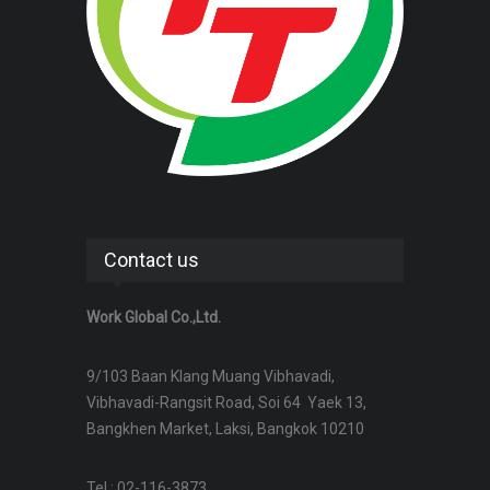
Contact us
Work Global Co.,Ltd.
9/103 Baan Klang Muang Vibhavadi,
Vibhavadi-Rangsit Road, Soi 64 Yaek 13,
Bangkhen Market, Laksi, Bangkok 10210
Tel : 02-116-3873