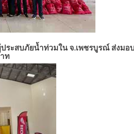
้ประสบภัยน้ำท่วมใน จ.เพชรบูรณ์ ส่งมอบ
บาท