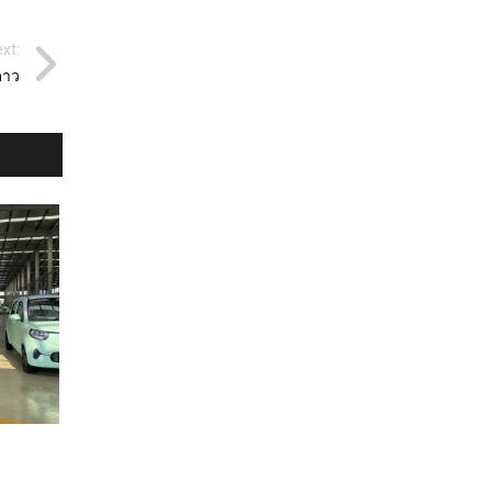
xt:
ดาว