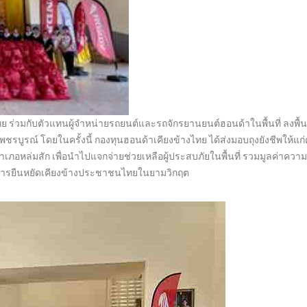
 ร่วมกับตัวแทนผู้จำหน่ายรถยนต์และรถจักรยานยนต์ฮอนด้าในพื้นที่ ลงพื้น
เพชรบูรณ์ โดยในครั้งนี้ กองทุนฮอนด้าเคียงข้างไทย ได้ส่งมอบถุงยังชีพให้แก
อำเภอหล่มสัก เพื่อนำไปแจกจ่ายช่วยเหลือผู้ประสบภัยในพื้นที่ รวมมูลค่าควา
ในการยืนหยัดเคียงข้างประชาชนไทยในยามวิกฤต