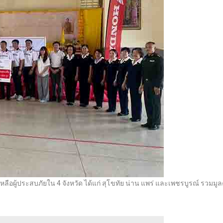
หลือผู้ประสบภัยใน 4 จังหวัด ได้แก่ สุโขทัย น่าน แพร่ และเพชรบูรณ์ รวมมูล