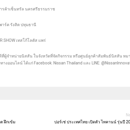
รค้าเซ็นทรัล นครศรีธรรมราช
์ค รังสิต ปทุมธานี
 SHOW เทสโก้โลตัส แพร่
่ผู้จำหน่ายนิสสัน ในจังหวัดที่จัดกิจกรรม หรือศูนย์ลูกค้าสัมพันธ์นิสสัน ห
างออนไลน์ ได้แก่ Facebook: Nissan Thailand และ LINE: @NissanInnova
Ne
ต ฝึกเข้ม
ปอร์เช่ ประเทศไทย เปิดตัว ไทคานน์ รุ่นปี 2