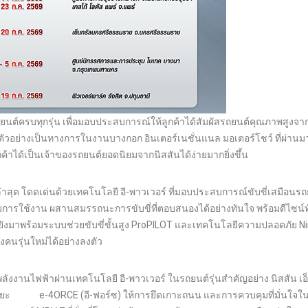
นต์ครบทุกรุ่น เพื่อมอบประสบการณ์ให้ลูกค้าได้สัมผัสรถยนต์คุณภาพสูงจา
เปิดตัวอย่างเป็นทางการในงานบางกอก อินเตอร์เนชั่นแนล มอเตอร์โชว์ ที่ผ่านม
าได้เป็นเจ้าของรถยนต์ยอดนิยมจากนิสสันได้ง่ายมากยิ่งขึ้น
่นล่าสุด โดดเด่นด้วยเทคโนโลยี อี-พาวเวอร์ ที่มอบประสบการณ์ขับขี่เสมือนรถ
การใช้งาน ผสานสมรรถนะการขับขี่ที่ตอบสนองได้อย่างทันใจ พร้อมดีไซน์ท
้ ยังมาพร้อมระบบช่วยขับขี่ขั้นสูง ProPILOT และเทคโนโลยีความปลอดภัย N
คนรุ่นใหม่ได้อย่างลงตัว
งงานไฟฟ้าผ่านเทคโนโลยี อี-พาวเวอร์ ในรถยนต์รุ่นสำคัญอย่าง นิสสัน เอ็
อัจฉริยะ e-4ORCE (อี-ฟอร์ซ) ให้การยึดเกาะถนน และการควบคุมที่มั่นใจใน