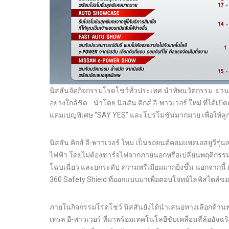
นิสสันจัดกิจกรรมโรดโชว์ทั่วประเทศ นำทัพนวัตกรรม ยานย
อย่างใกล้ชิด นำโดย นิสสัน คิกส์ อี-พาวเวอร์ ใหม่ ที่ได้
แคมเปญพิเศษ “SAY YES” และโปรโมชันมากมาย เพื่อให้ลูกค้
นิสสัน คิกส์ อี-พาวเวอร์ ใหม่ เป็นรถยนต์คอมแพคเอสยูวีรุ
ไฟฟ้า โดยไม่ต้องชาร์จไฟจากภายนอกหรือเปลี่ยนพฤติกรรม
โฉบเฉี่ยว และยกระดับ ความพรีเมียมมากยิ่งขึ้น นอกจากนี
360 Safety Shield ที่ออกแบบมาเพื่อตอบโจทย์ไลฟ์สไตล์ของ
ภายในกิจกรรมโรดโชว์ นิสสันยังได้นำเสนอทางเลือกด้านพลั
เทรล อี-พาวเวอร์ ที่มาพร้อมเทคโนโลยีขับเคลื่อนสี่ล้อ