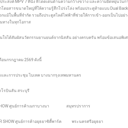
กประสงค์ MPV 7 ที่นั่ง ที่โดดเด่นด้านความกว้างขวาง และความยืดหยุ่นในก
ดยสารขนาดใหญ่ที่ให้ความรู้สึกโปร่งโล่ง พร้อมประตูท้ายแบบ Dual Back D
แม้ในพื้นที่จำกัด รวมถึงประตูสไลด์ไฟฟ้าที่ช่วยให้การเข้า-ออกเป็นไปอย่า
ินทางในทุกโอกาส
ที่สนใจได้สัมผัสนวัตกรรมยานยนต์จากนิสสัน อย่างครบครัน พร้อมข้อเสนอพิเศษ
ือนกรกฎาคม 2569 ดังนี้
รและการประชุม ไบเทค บางนากรุงเทพมหานคร
รบินสัน สระบุรี
 SHOW ศูนย์การค้าเมกาบางนา สมุทรปราการ
SHOW ศูนย์การค้าอยุธยาซิตี้พาร์ค พระนครศรีอยุธยา