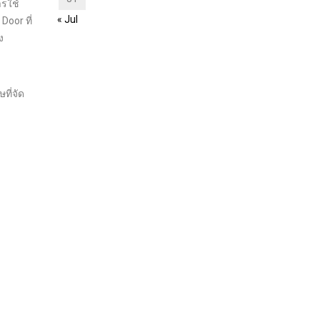
ารใช้
« Jul
oor ที่
ง
ที่จัด