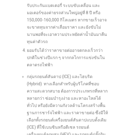
รับประกันแบตเตอรี่ ระบบขับเคลื่อน และ
มอเตอร์ของค่ายรถส่วนใหญ่อยู่ที่ 8 ปี หรือ
150,000-160,000 กิโลเมตร หากขายเร็วอาจ
จะขาดทุนจากค่าเสื่อมราคา และยังขับไม่
นานพอที่จะเอาความประหยัดค่าน้ำมันมาคืน
ทุนค่าตัวรถ
ยอมรับได้ว่าราคาขายต่ออาจตกลงเร็วกว่า
ปกติในช่วงปีแรก ๆ จากกลไกการแข่งขันใน
ตลาดรถไฟฟ้า
กลุ่มรถยนต์สันดาป (ICE) และไฮบริด
(Hybrid) ทางเลือกสำหรับผู้บริโภคที่ชอบ
ความสะดวกสบาย ต้องการประเภทรถที่หลาก
หลายกว่า ซ่อมบำรุงง่าย และหาอะไหล่ได้
ทั่วไป หรือยังมีความกังวลด้านโครงสร้างพื้น
ฐานการชาร์จไฟฟ้า และราคาขายต่อ ซึ่งมีให้
เลือกทั้งรถยนต์เครื่องยนต์สันดาปแบบดั้งเดิม
(ICE) ที่ใช้เบนซินหรือดีเซล รถยนต์
เครื่องยนต์ลูกผสม (HEV) และรถยนต์ปลั๊กอิน