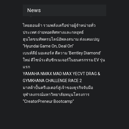
News
ไทยฮอนด้า รวมพลังเครือข่ายผู้จำหน่ายทั่ว
ประเทศ ถ่ายทอดทิศทางและกลยุทธ์
ฮุนไดขนทัพครบไลน์อัพลงสนาม ส่งแคมเปญ
“Hyundai Game On, Deal On”
เบนท์ลีย์ มอเตอร์ส ตีความ ‘Bentley Diamond’
ใหม่ ดีไซน์ระดับซิกเนเจอร์ในยนตรกรรม EV รุ่น
แรก
YAMAHA NMAX MAD MAX YECVT DRAG &
GYMKHANA CHALLENGE RACE 2
มาสด้าปั้นครีเอเตอร์สู่เจ้าของธุรกิจจับมือ
จุฬาลงกรณ์มหาวิทยาลัยหนุนโครงการ
“CreatorPreneur Bootcamp”