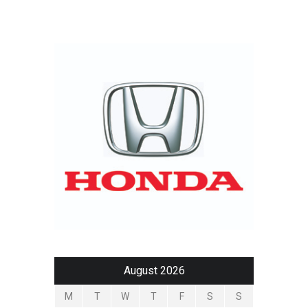
August 2026
M
T
W
T
F
S
S