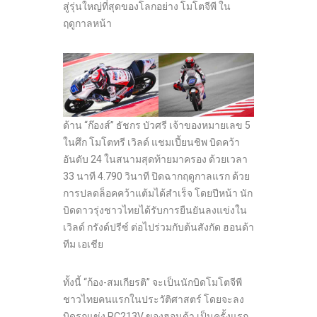
สู่รุ่นใหญ่ที่สุดของโลกอย่าง โมโตจีพี ใน
ฤดูกาลหน้า
ด้าน “ก๊องส์” ธัชกร บัวศรี เจ้าของหมายเลข 5
ในศึก โมโตทรี เวิลด์ แชมเปี้ยนชิพ บิดคว้า
อันดับ 24 ในสนามสุดท้ายมาครอง ด้วยเวลา
33 นาที 4.790 วินาที ปิดฉากฤดูกาลแรก ด้วย
การปลดล็อคคว้าแต้มได้สำเร็จ โดยปีหน้า นัก
บิดดาวรุ่งชาวไทยได้รับการยืนยันลงแข่งใน
เวิลด์ กรังด์ปรีซ์ ต่อไปร่วมกับต้นสังกัด ฮอนด้า
ทีม เอเชีย
ทั้งนี้ “ก้อง-สมเกียรติ” จะเป็นนักบิดโมโตจีพี
ชาวไทยคนแรกในประวัติศาสตร์ โดยจะลง
บิดรถแข่ง RC213V ของฮอนด้า เป็นครั้งแรก