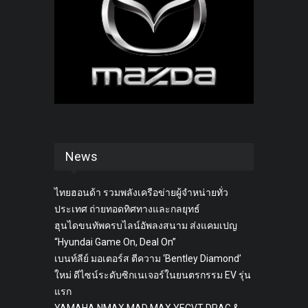
News
ไทยฮอนด้า รวมพลังเครือข่ายผู้จำหน่ายทั่ว
ประเทศ ถ่ายทอดทิศทางและกลยุทธ์
ฮุนไดขนทัพครบไลน์อัพลงสนาม ส่งแคมเปญ
“Hyundai Game On, Deal On”
เบนท์ลีย์ มอเตอร์ส ตีความ ‘Bentley Diamond’
ใหม่ ดีไซน์ระดับซิกเนเจอร์ในยนตรกรรม EV รุ่น
แรก
YAMAHA NMAX MAD MAX YECVT DRAG &