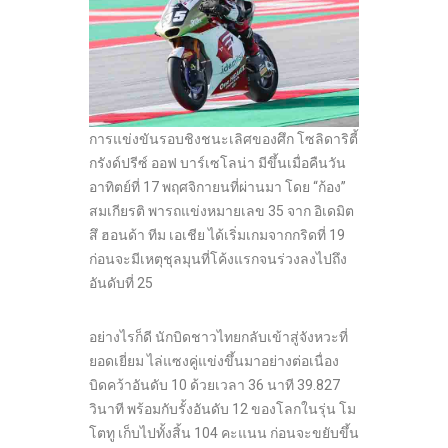
การแข่งขันรอบชิงชนะเลิศของศึก โซลิดาริตี้
กรังด์ปรีซ์ ออฟ บาร์เซโลน่า มีขึ้นเมื่อคืนวัน
อาทิตย์ที่ 17 พฤศจิกายนที่ผ่านมา โดย “ก้อง”
สมเกียรติ พารถแข่งหมายเลข 35 จาก อิเดมิต
สึ ฮอนด้า ทีม เอเชีย ได้เริ่มเกมจากกริดที่ 19
ก่อนจะมีเหตุชุลมุนที่โค้งแรกจนร่วงลงไปถึง
อันดับที่ 25
อย่างไรก็ดี นักบิดชาวไทยกลับเข้าสู่จังหวะที่
ยอดเยี่ยม ไล่แซงคู่แข่งขึ้นมาอย่างต่อเนื่อง
บิดคว้าอันดับ 10 ด้วยเวลา 36 นาที 39.827
วินาที พร้อมกับรั้งอันดับ 12 ของโลกในรุ่น โม
โตทู เก็บไปทั้งสิ้น 104 คะแนน ก่อนจะขยับขึ้น