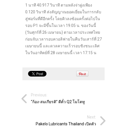
1 นาที 40.917 วินาที ตามหลังจ่าฝูงเพียง
0.120 วินาที ส่งสัญญาณยอดเยี่ยมในการกลับ
สู่ฟอร์มที่ดีอีกครั้ง โดยคิวลงซ้อมครั้งต่อไปใน
รอบ P1 จะมีขึ้นในเวลา 19.05 น. ของวันนี้
(วันศุกร์ที่ 26 เมษายน) ตามเวลาประเทศไทย
ก่อนจับเวลารอบควอลิฟายในคืนวันเสาร์ที่ 27
เมษายนนี้ และดวลความเร็วรอบชิงชนะเลิศ
ในวันอาทิตย์ที่ 28 เมษายนนี้ เวลา 17.15 น
Previous:
“ก้อง-สมเกียรติ” ตีตั๋ว Q2 โมโตทู
Next:
Pakelo Lubricants Thailand เปิดตัว