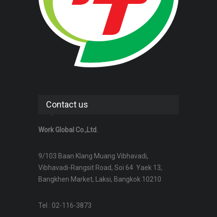
Contact us
Work Global Co.,Ltd.
9/103 Baan Klang Muang Vibhavadi,
Vibhavadi-Rangsit Road, Soi 64 Yaek 13,
Bangkhen Market, Laksi, Bangkok 10210
Tel : 02-116-3873