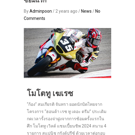
ซ้อมแรก
By
Adminpoon
/ 2 years ago /
News
/
No
Comments
โมโตทู เฆเรซ
“ก้อง” สมเกียรติ จันทรา ยอดนักบิดไทยจาก
โครงการ “ฮอนด้า เรซ ทู เดอะ ดรีม” ประเดิม
กดเวลารั้งรองจ่าฝูงจากการซ้อมครั้งแรกใน
ศึก โมโตทู เวิลด์ แชมเปี้ยนชิพ 2024 สนาม 4
รายการ สแปนิช กรังด์ปรีซ์ ด้วยเวลาต่อรอบ