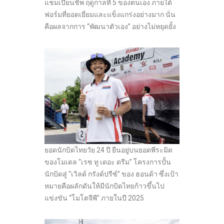
แชมเปี้ยนชิพ ฤดูกาลที่ 5 ของตนเอง ภายใต้
ฟอร์มที่ยอดเยี่ยมและแข็งแกร่งอย่างมาก นั่น
คือผลจากการ “พัฒนาตัวเอง” อย่างไม่หยุดยั้ง
ยอดนักบิดไทยวัย 24 ปี ยืนอยู่บนยอดพีระมิด
ของโมเดล “เรซ ทู เดอะ ดรีม” โครงการปั้น
นักบิดสู่ “เวิลด์ กรังด์ปรีซ์” ของ ฮอนด้า ซึ่งเป้า
หมายคือผลักดันให้มีนักบิดไทยก้าวขึ้นไป
แข่งขัน “โมโตจีพี” ภายในปี 2025