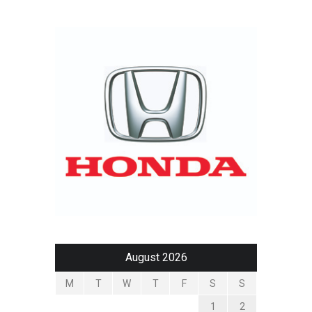
August 2026
M
T
W
T
F
S
S
1
2