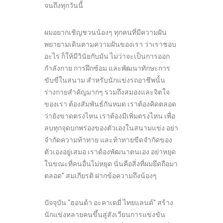
จนถึงทุกวันนี้
ผมอยากเชิญชวนน้องๆ ทุกคนที่มีความฝัน
พยายามเดินตามความฝันของเรา ว่าเราชอบ
อะไร ก็ให้มีวินัยกับมัน ไม่ว่าจะเป็นการออก
กำลังกาย การฝึกซ้อม และพัฒนาทักษะการ
ขับขี่ในสนาม สำหรับนักแข่งรถอาชีพนั้น
ร่างกายสำคัญมากๆ รวมถึงสมองและจิตใจ
ของเรา ต้องสัมพันธ์กันหมด เราต้องคิดตลอด
ว่ายังขาดตรงไหน เราต้องมีเพิ่มตรงไหน เพื่อ
ลบทุกจุดบกพร่องของตัวเองในสนามแข่ง อย่า
จำกัดความท้าทาย และท้าทายขีดจำกัดของ
ตัวเองอยู่เสมอ เราต้องพัฒนาตนเอง อย่าหยุด
ในขณะที่คนอื่นไม่หยุด นั่นคือสิ่งที่ผมยึดถือมา
ตลอด” สมเกียรติ ฝากข้อความถึงน้องๆ
ปัจจุบัน “ฮอนด้า อะคาเดมี่ ไทยแลนด์” สร้าง
นักแข่งหลายคนขึ้นสู่สังเวียนการแข่งขัน