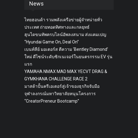
News
ไทยฮอนด้า รวมพลังเครือข่ายผู้จำหน่ายทั่ว
ประเทศ ถ่ายทอดทิศทางและกลยุทธ์
ฮุนไดขนทัพครบไลน์อัพลงสนาม ส่งแคมเปญ
“Hyundai Game On, Deal On”
เบนท์ลีย์ มอเตอร์ส ตีความ ‘Bentley Diamond’
ใหม่ ดีไซน์ระดับซิกเนเจอร์ในยนตรกรรม EV รุ่น
แรก
YAMAHA NMAX MAD MAX YECVT DRAG &
GYMKHANA CHALLENGE RACE 2
มาสด้าปั้นครีเอเตอร์สู่เจ้าของธุรกิจจับมือ
จุฬาลงกรณ์มหาวิทยาลัยหนุนโครงการ
“CreatorPreneur Bootcamp”