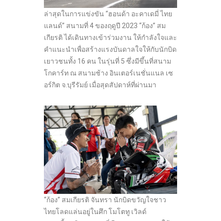
ล่าสุดในการแข่งขัน “ฮอนด้า อะคาเดมี่ ไทย
แลนด์” สนามที่ 4 ของฤดูปี 2023 “ก้อง” สม
เกียรติ ได้เดินทางเข้าร่วมงาน ให้กำลังใจและ
คำแนะนำเพื่อสร้างแรงบันดาลใจให้กับนักบิด
เยาวชนทั้ง 16 คน ในรุ่นที่ 5 ซึ่งมีขึ้นที่สนาม
โกคาร์ท ณ สนามช้าง อินเตอร์เนชั่นแนล เซ
อร์กิต จ.บุรีรัมย์ เมื่อสุดสัปดาห์ที่ผ่านมา
“ก้อง” สมเกียรติ จันทรา นักบิดขวัญใจชาว
ไทยโลดแล่นอยู่ในศึก โมโตทู เวิลด์