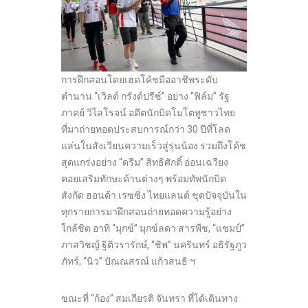
การฝึกสอนโดยเฮดโค้ชมืออาชีพระดับ
ตำนาน “เวิลด์ กรังด์ปรีซ์” อย่าง “ฟิล์ม” รัฐ
ภาคย์ วิไลโรจน์ อดีตนักบิดโมโตทูชาวไทย
ที่มาถ่ายทอดประสบการณ์กว่า 30 ปีที่โลด
แล่นในสังเวียนความเร็วสู่รุ่นน้อง รวมถึงโค้ช
สุดแกร่งอย่าง “ดรีม” สิทธิศักดิ์ อ่อนเฉวียง
คอยเสริมทักษะด้านต่างๆ พร้อมทัพนักบิด
สังกัด ฮอนด้า เรซซิ่ง ไทยแลนด์ ชุดปัจจุบันใน
ทุกรายการมาฝึกสอนถ่ายทอดความรู้อย่าง
ใกล้ชิด อาทิ “มุกข์” มุกข์ลดา สารพืช, “แชมป์”
ภาสวิชญ์ ฐิติวรารักษ์, “ชิพ” นครินทร์ อธิรัฐภูว
ภัทร์, “นิว” ปัณณสรณ์ แก้วสนธิ ฯ
ขณะที่ “ก้อง” สมเกียรติ จันทรา ที่ได้เดินทาง