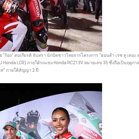
ก้อง” สมเกียรติ จันทรา นักบิดชาวไทยจากโครงการ “ฮอนด้า เรซ ทู เดอะ ดรี
ITSU Honda LCR) ภายใต้รถแข่ง Honda RC213V หมายเลข 35 ซึ่งถือเป็นฤดูก
าส” ภายใต้สัญญา 2 ปี