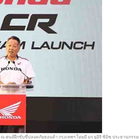
านมา ณ ศูนย์ฝึกขับขี่ปลอดภัยฮอนด้า กรุงเทพฯ โดยมี มร.ยูอิจิ ชิมิซุ ประธานกรร