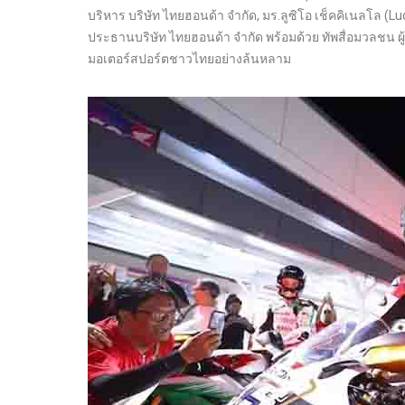
บริหาร บริษัท ไทยฮอนด้า จำกัด, มร.ลูซิโอ เช็คคิเนลโล (Luc
ประธานบริษัท ไทยฮอนด้า จำกัด พร้อมด้วย ทัพสื่อมวลชน 
มอเตอร์สปอร์ตชาวไทยอย่างล้นหลาม