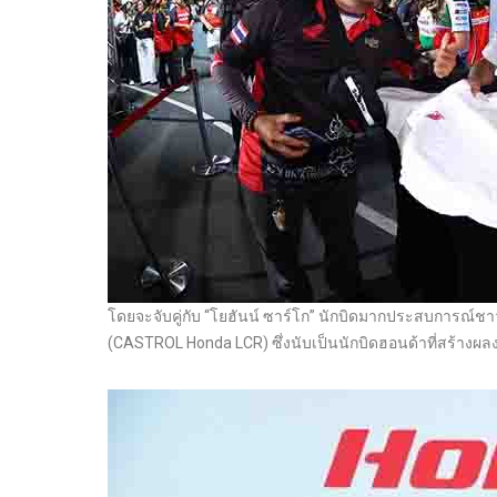
โดยจะจับคู่กับ “โยฮันน์ ซาร์โก” นักบิดมากประสบการณ์ชา
(CASTROL Honda LCR) ซึ่งนับเป็นนักบิดฮอนด้าที่สร้างผลง