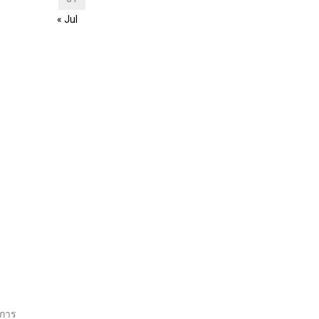
« Jul
มการ