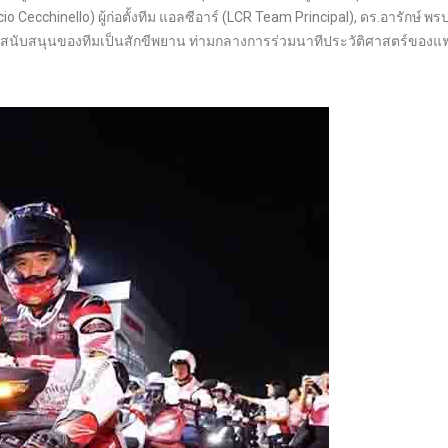
io Cecchinello) ผู้ก่อตั้งทีม แอลซีอาร์ (LCR Team Principal), ดร.อารักษ์ พ
ผู้สนับสนุนของทีมเป็นสักขีพยาน ท่ามกลางการร่วมนาทีประวัติศาสตร์ของ