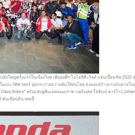
ยิ่งใหญ่ครั้งแรกในเมืองไทย เพื่อลุยศึก โมโตจีพี เวิลด์ แชมเปี้ยนชิพ 2025 
กในประวัติศาสตร์ จุดประกายความฝันให้คนไทย ส่งมอบสร้างแรงบันดาลใจสู
ass Riders” พร้อมจับคู่ทีมเมทจอมเก๋าชาวฝรั่งเศส โยฮันน์ ซาร์โก (Joha
์ ต้นเดือนมีนาคมนี้