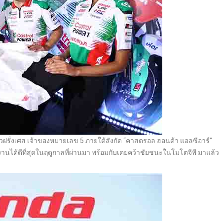
วฝรั่งเศส เจ้าของหมายเลข 5 ภายใต้สังกัด “คาสตรอล ฮอนด้า แอลซีอาร์”
านได้ดีที่สุดในฤดูกาลที่ผ่านมา พร้อมกับเคยคว้าชัยชนะในโมโตจีพี มาแล้ว