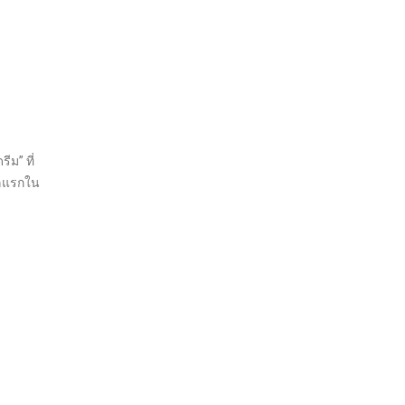
ม” ที่
าลแรกใน