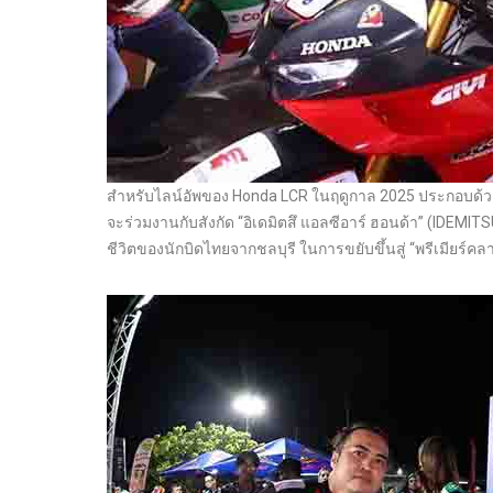
สำหรับไลน์อัพของ Honda LCR ในฤดูกาล 2025 ประกอบด้วย “
จะร่วมงานกับสังกัด “อิเดมิตสึ แอลซีอาร์ ฮอนด้า” (IDEM
ชีวิตของนักบิดไทยจากชลบุรี ในการขยับขึ้นสู่ “พรีเมียร์คล