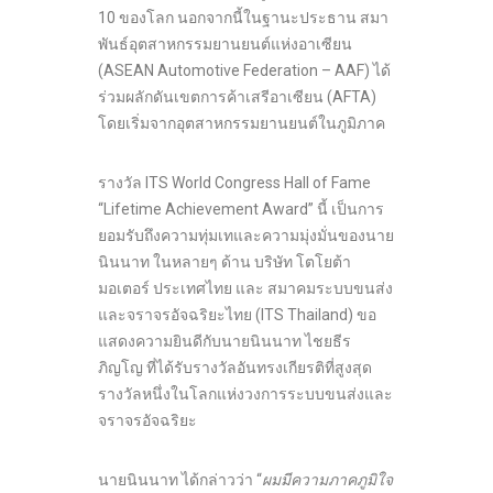
10 ของโลก นอกจากนี้ในฐานะประธาน สมา
พันธ์อุตสาหกรรมยานยนต์แห่งอาเซียน
(ASEAN Automotive Federation – AAF) ได้
ร่วมผลักดันเขตการค้าเสรีอาเซียน (AFTA)
โดยเริ่มจากอุตสาหกรรมยานยนต์ในภูมิภาค
รางวัล ITS World Congress Hall of Fame
“Lifetime Achievement Award” นี้ เป็นการ
ยอมรับถึงความทุ่มเทและความมุ่งมั่นของนาย
นินนาท ในหลายๆ ด้าน บริษัท โตโยต้า
มอเตอร์ ประเทศไทย และ สมาคมระบบขนส่ง
และจราจรอัจฉริยะไทย (ITS Thailand) ขอ
แสดงความยินดีกับนายนินนาท ไชยธีร
ภิญโญ ที่ได้รับรางวัลอันทรงเกียรติที่สูงสุด
รางวัลหนึ่งในโลกแห่งวงการระบบขนส่งและ
จราจรอัจฉริยะ
นายนินนาท ได้กล่าวว่า “
ผมมีความภาคภูมิใจ