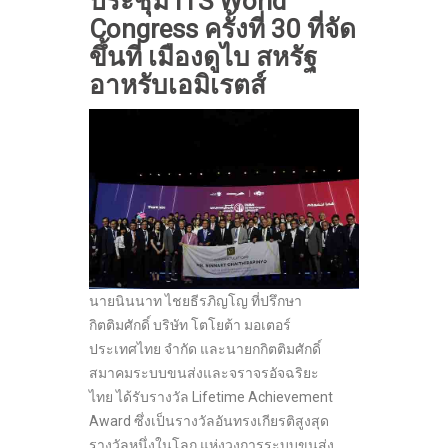
ประชุม ITS World
Congress ครั้งที่ 30 ที่จัด
ขึ้นที่ เมืองดูไบ สหรัฐ
อาหรับเอมิเรตส์
นายนินนาท ไชยธีรภิญโญ ที่ปรึกษา
กิตติมศักดิ์ บริษัท โตโยต้า มอเตอร์
ประเทศไทย จำกัด และนายกกิตติมศักดิ์
สมาคมระบบขนส่งและจราจรอัจฉริยะ
ไทย ได้รับรางวัล Lifetime Achievement
Award ซึ่งเป็นรางวัลอันทรงเกียรติสูงสุด
รางวัลหนึ่งในโลก แห่งวงการระบบขนส่ง