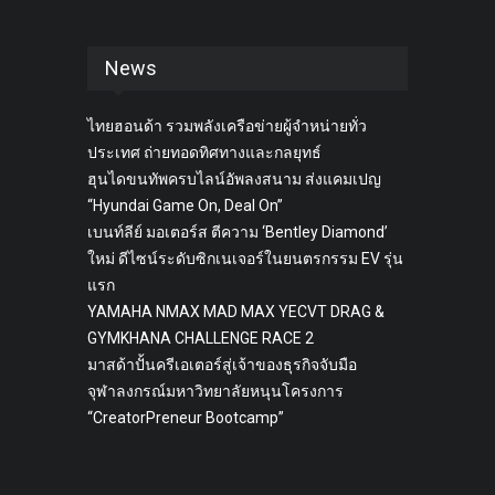
News
ไทยฮอนด้า รวมพลังเครือข่ายผู้จำหน่ายทั่ว
ประเทศ ถ่ายทอดทิศทางและกลยุทธ์
ฮุนไดขนทัพครบไลน์อัพลงสนาม ส่งแคมเปญ
“Hyundai Game On, Deal On”
เบนท์ลีย์ มอเตอร์ส ตีความ ‘Bentley Diamond’
ใหม่ ดีไซน์ระดับซิกเนเจอร์ในยนตรกรรม EV รุ่น
แรก
YAMAHA NMAX MAD MAX YECVT DRAG &
GYMKHANA CHALLENGE RACE 2
มาสด้าปั้นครีเอเตอร์สู่เจ้าของธุรกิจจับมือ
จุฬาลงกรณ์มหาวิทยาลัยหนุนโครงการ
“CreatorPreneur Bootcamp”