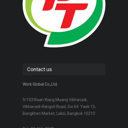
Contact us
Work Global Co.,Ltd.
9/103 Baan Klang Muang Vibhavadi,
Vibhavadi-Rangsit Road, Soi 64 Yaek 13,
Bangkhen Market, Laksi, Bangkok 10210