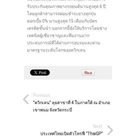
รับประกันคุณภาพยางรถยนต์นานสูงสุด 6 ปี
โดยลูกค้าสามารถผ่อนชำระยางทุกรุ่น
ดอกเบี้ย 0% นานสูงสุด 15 เดือนกับบัตร
เครดิตชั้นนำ นอกจากนี้ยังให้บริการโดยช่าง
เทคนิคผู้เชี่ยวชาญและทีมงานมาก
ประสบการณ์ที่ได้ผ่านการอบรมและผ่าน
มาตรฐานระดับโลกของควิกเลน
Previous:
“ควิกเลน” ลุยสาขาที่ 4 ในภาคใต้ ณ อำเภอ
เขาพนม จังหวัดกระบี่
Next:
ประเทศไทยเปิดตัวโทรฟี่ “ThaiGP”