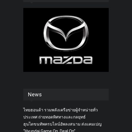
News
ไทยฮอนด้า รวมพลังเครือข่ายผู้จำหน่ายทั่ว
ประเทศ ถ่ายทอดทิศทางและกลยุทธ์
ฮุนไดขนทัพครบไลน์อัพลงสนาม ส่งแคมเปญ
“Hyundai Game On, Deal On”