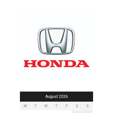
August 2026
M
T
W
T
F
S
S