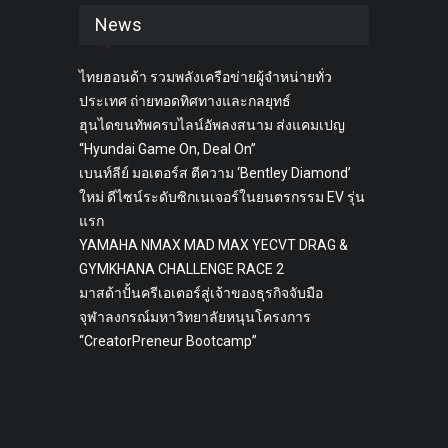
News
ไทยฮอนด้า รวมพลังเครือข่ายผู้จำหน่ายทั่ว
ประเทศ ถ่ายทอดทิศทางและกลยุทธ์
ฮุนไดขนทัพครบไลน์อัพลงสนาม ส่งแคมเปญ
“Hyundai Game On, Deal On”
เบนท์ลีย์ มอเตอร์ส ตีความ ‘Bentley Diamond’
ใหม่ ดีไซน์ระดับซิกเนเจอร์ในยนตรกรรม EV รุ่น
แรก
YAMAHA NMAX MAD MAX YECVT DRAG &
GYMKHANA CHALLENGE RACE 2
มาสด้าปั้นครีเอเตอร์สู่เจ้าของธุรกิจจับมือ
จุฬาลงกรณ์มหาวิทยาลัยหนุนโครงการ
“CreatorPreneur Bootcamp”