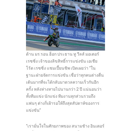
ด้าน มร.รอน ฮ็อก ประธาน ทู วีลส์ มอเตอร์
เรซซิ่ง เจ้าของลิขสิทธิ์การแข่งขัน เอเชีย
โร้ด เรซซิ่ง แชมเปี้ยนชิพ เปิดเผยว่า “ใน
ฐานะฝ่ายจัดการแข่งขัน เชื่อว่าทุกคนต่างตื่น
เต้นมากที่จะได้กลับมาดวลความเร็วกันอีก
ครั้ง หลังห่างหายไปนานกว่า 2 ปี แน่นอนว่า
ทั้งทีมแข่ง นักแข่ง ทีมงานทุกส่วนรวมถึง
แฟนๆ ต่างก็เฝ้ารอให้ถึงสุดสัปดาห์ของการ
แข่งขัน”
“เรามั่นใจในศักยภาพของ สนามช้าง อินเตอร์