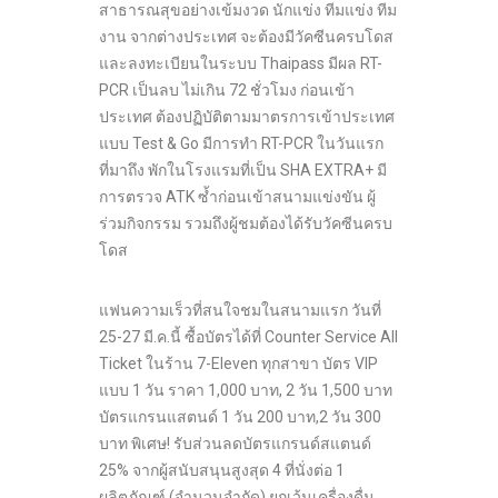
สาธารณสุขอย่างเข้มงวด นักแข่ง ทีมแข่ง ทีม
งาน จากต่างประเทศ จะต้องมีวัคซีนครบโดส
และลงทะเบียนในระบบ Thaipass มีผล RT-
PCR เป็นลบ ไม่เกิน 72 ชั่วโมง ก่อนเข้า
ประเทศ ต้องปฏิบัติตามมาตรการเข้าประเทศ
แบบ Test & Go มีการทำ RT-PCR ในวันแรก
ที่มาถึง พักในโรงแรมที่เป็น SHA EXTRA+ มี
การตรวจ ATK ซ้ำก่อนเข้าสนามแข่งขัน ผู้
ร่วมกิจกรรม รวมถึงผู้ชมต้องได้รับวัคซีนครบ
โดส
แฟนความเร็วที่สนใจชมในสนามแรก วันที่
25-27 มี.ค.นี้ ซื้อบัตรได้ที่ Counter Service All
Ticket ในร้าน 7-Eleven ทุกสาขา บัตร VIP
แบบ 1 วัน ราคา 1,000 บาท, 2 วัน 1,500 บาท
บัตรแกรนแสตนด์ 1 วัน 200 บาท,2 วัน 300
บาท พิเศษ! รับส่วนลดบัตรแกรนด์สแตนด์
25% จากผู้สนับสนุนสูงสุด 4 ที่นั่งต่อ 1
ผลิตภัณฑ์ (จำนวนจำกัด) ยกเว้นเครื่องดื่ม