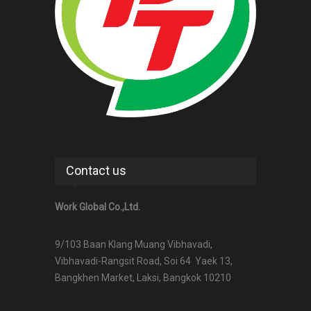
Contact us
Work Global Co.,Ltd.
9/103 Baan Klang Muang Vibhavadi,
Vibhavadi-Rangsit Road, Soi 64 Yaek 13,
Bangkhen Market, Laksi, Bangkok 10210