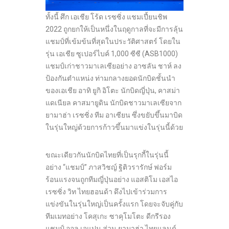
ทั้งนี้ ศึก เอเชีย โร้ด เรซซิ่ง แชมเปี้ยนชิพ
2022 ถูกยกให้เป็นหนึ่งในฤดูกาลที่จะมีการลุ้น
แชมป์ที่เข้มข้นที่สุดในประวัติศาสตร์ โดยใน
รุ่น เอเชีย ซูเปอร์ไบค์ 1,000 ซีซี (ASB1000)
แชมป์เก่าชาวมาเลเซียอย่าง อาซลัน ชาห์ ลง
ป้องกันตำแหน่ง ท่ามกลางยอดนักบิดชั้นนำ
ของเอเชีย อาทิ ยูกิ อิโตะ นักบิดญี่ปุ่น, คาสม่า
แดเนียล คาสมายูดิน นักบิดชาวมาเลเซียจาก
ยามาฮ่า เรซซิ่ง ทีม อาเซียน ซึ่งขยับขึ้นมาบิด
ในรุ่นใหญ่ด้วยการก้าวขึ้นมาแข่งในรุ่นนี้ด้วย
ขณะเดียวกันนักบิดไทยที่เป็นรุกกี้ในรุ่นนี้
อย่าง “แชมป์” ภาสวิชญ์ ฐิติวรารักษ์ ฟอร์ม
ร้อนแรงจนถูกทีมญี่ปุ่นอย่าง แอสติโม เอสไอ
เรซซิ่ง วิท ไทยฮอนด้า ดึงไปเข้าร่วมการ
แข่งขันในรุ่นใหญ่เป็นครั้งแรก โดยจะจับคู่กับ
ทีมเมทอย่าง โคสุเกะ ซาคุโมโตะ ดีกรีรอง
แชมป์ ออล เจแปน ส่วน ยามาฮ่า ไทยแลนด์