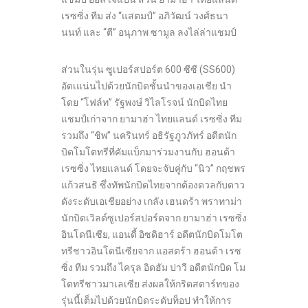
เรซซิ่ง ทีม ส่ง “แสตมป์” อภิวัฒน์ วงศ์ธนา
นนท์ และ “ตี” อนุภาพ ซามูล ลงไล่ล่าแชมป์
ส่วนในรุ่น ซูเปอร์สปอร์ต 600 ซีซี (SS600)
อัดเแน่นไปด้วยนักบิดชั้นนำของเอเชีย นำ
โดย “โฟล์ท” รัฐพงษ์ วิไลโรจน์ นักบิดไทย
แชมป์เก่าจาก ยามาฮ่า ไทยแลนด์ เรซซิ่ง ทีม
รวมถึง “ชิพ” นครินทร์ อธิรัฐภูวภัทร์ อดีตนัก
บิดโมโตทรีที่คัมแบ็กมาร่วมงานกับ ฮอนด้า
เรซซิ่ง ไทยแลนด์ โดยจะจับคู่กับ “นิว” กฤชพร
แก้วสนธิ ซึ่งทัพนักบิดไทยจากต้องดวลกับดาว
ดังระดับเอเชียอย่าง เกลัง เฮนดร้า พราทาม่า
นักบิดเวิลด์ซูเปอร์สปอร์ตจาก ยามาฮ่า เรซซิ่ง
อินโดนีเซีย, แอนดี้ อิซดิฮาร์ อดีตนักบิดโมโต
ทรีชาวอินโดนีเซียจาก แอสตร้า ฮอนด้า เรซ
ซิ่ง ทีม รวมถึง ไครุล อิดฮัม ปาวี อดีตนักบิด โม
โตทรีชาวมาเลเซีย ส่งผลให้กริดสตาร์ทของ
รุ่นนี้เต็มไปด้วยนักบิดระดับท็อป ทำให้การ