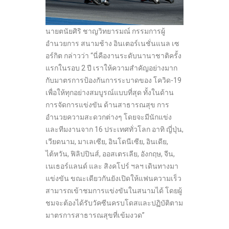
นายตนัยศิริ ชาญวิทยารมณ์ กรรมการผู้
อำนวยการ สนามช้าง อินเตอร์เนชั่นแนล เซ
อร์กิต กล่าวว่า “นี่คืองานระดับนานาชาติครั้ง
แรกในรอบ 2 ปี เราให้ความสำคัญอย่างมาก
กับมาตรการป้องกันการระบาดของ โควิด-19
เพื่อให้ทุกอย่างสมบูรณ์แบบที่สุด ทั้งในด้าน
การจัดการแข่งขัน ด้านสาธารณสุข การ
อำนวยความสะดวกต่างๆ โดยจะมีนักแข่ง
และทีมงานจาก 16 ประเทศทั่วโลก อาทิ ญี่ปุ่น,
เวียดนาม, มาเลเซีย, อินโดนีเซีย, อินเดีย,
ไต้หวัน, ฟิลิปปินส์, ออสเตรเลีย, อังกฤษ, จีน,
เนเธอร์แลนด์ และ สิงคโปร์ ฯลฯ เดินทางมา
แข่งขัน ขณะเดียวกันยังเปิดให้แฟนความเร็ว
สามารถเข้าชมการแข่งขันในสนามได้ โดยผู้
ชมจะต้องได้รับวัคซีนครบโดสและปฏิบัติตาม
มาตรการสาธารณสุขที่เข้มงวด”