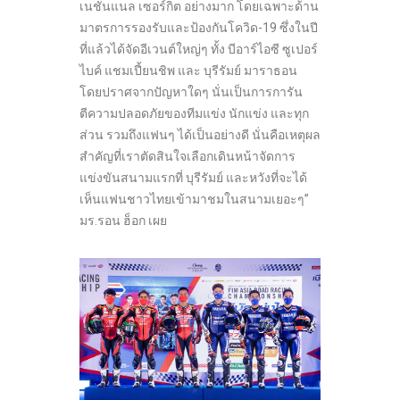
เนชั่นแนล เซอร์กิต อย่างมาก โดยเฉพาะด้าน
มาตรการรองรับและป้องกันโควิด-19 ซึ่งในปี
ที่แล้วได้จัดอีเวนต์ใหญ่ๆ ทั้ง บีอาร์ไอซี ซูเปอร์
ไบค์ แชมเปี้ยนชิพ และ บุรีรัมย์ มาราธอน
โดยปราศจากปัญหาใดๆ นั่นเป็นการการัน
ตีความปลอดภัยของทีมแข่ง นักแข่ง และทุก
ส่วน รวมถึงแฟนๆ ได้เป็นอย่างดี นั่นคือเหตุผล
สำคัญที่เราตัดสินใจเลือกเดินหน้าจัดการ
แข่งขันสนามแรกที่ บุรีรัมย์ และหวังที่จะได้
เห็นแฟนชาวไทยเข้ามาชมในสนามเยอะๆ”
มร.รอน ฮ็อก เผย