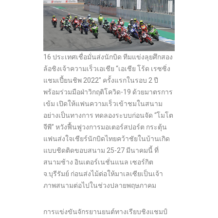
16 ประเทศเชื่อมั่นส่งนักบิด ทีมแข่งลุยศึกสอง
ล้อชิงเจ้าความเร็วเอเชีย “เอเชีย โร้ด เรซซิ่ง
แชมเปี้ยนชิพ 2022″ ครั้งแรกในรอบ 2 ปี
พร้อมร่วมมือฝ่าวิกฤติโควิด-19 ด้วยมาตรการ
เข้ม เปิดให้แฟนความเร็วเข้าชมในสนาม
อย่างเป็นทางการ ทดลองระบบก่อนจัด “โมโต
จีพี” หวังฟื้นฟูวงการมอเตอร์สปอร์ต กระตุ้น
แฟนส่งใจเชียร์นักบิดไทยคว้าชัยในบ้านเกิด
แบบชิดติดขอบสนาม 25-27 มีนาคมนี้ ที่
สนามช้าง อินเตอร์เนชั่นแนล เซอร์กิต
จ.บุรีรัมย์ ก่อนส่งไม้ต่อให้มาเลเซียเป็นเจ้า
ภาพสนามต่อไปในช่วงปลายพฤษภาคม
การแข่งขันจักรยานยนต์ทางเรียบชิงแชมป์