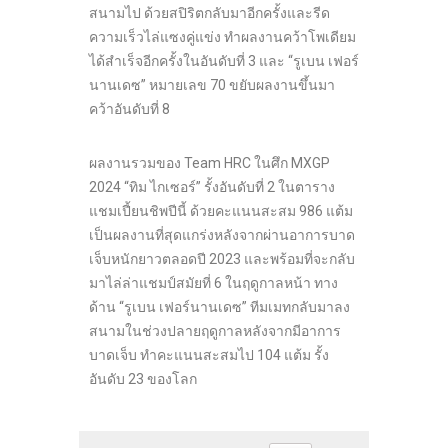
สนามไป ด้วยสปิริตกลับมาอีกครั้งและรีด
ความเร็วไล่แซงคู่แข่ง ทำผลงานคว้าโพเดียม
ได้สำเร็จอีกครั้งในอันดับที่ 3 และ “รูเบน เฟอร์
นานเดซ” หมายเลข 70 ขยับผลงานขึ้นมา
คว้าอันดับที่ 8
ผลงานรวมของ Team HRC ในศึก MXGP
2024 “ทิม ไกเซอร์” รั้งอันดับที่ 2 ในตาราง
แชมเปี้ยนชิพปีนี้ ด้วยคะแนนสะสม 986 แต้ม
เป็นผลงานที่สุดแกร่งหลังจากผ่านอาการบาด
เจ็บหนักยาวตลอดปี 2023 และพร้อมที่จะกลับ
มาไล่ล่าแชมป์สมัยที่ 6 ในฤดูกาลหน้า ทาง
ด้าน “รูเบน เฟอร์นานเดซ” ทีมเมทกลับมาลง
สนามในช่วงปลายฤดูกาลหลังจากมีอาการ
บาดเจ็บ ทำคะแนนสะสมไป 104 แต้ม รั้ง
อันดับ 23 ของโลก