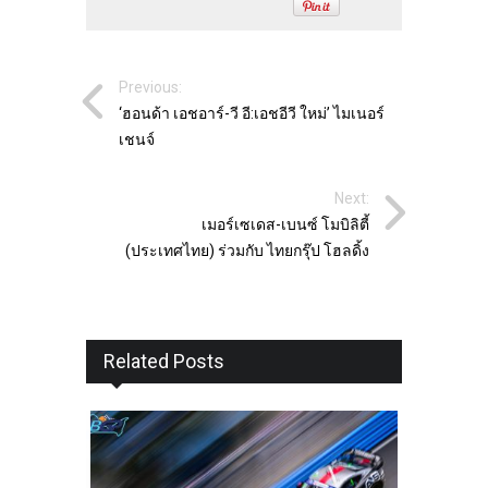
Previous:
‘ฮอนด้า เอชอาร์-วี อี:เอชอีวี ใหม่’ ไมเนอร์
เชนจ์
Next:
เมอร์เซเดส-เบนซ์ โมบิลิตี้
(ประเทศไทย) ร่วมกับ ไทยกรุ๊ป โฮลดิ้ง
Related Posts