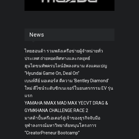
News
ไทยฮอนด้า รวมพลังเครือข่ายผู้จำหน่ายทั่ว
ประเทศ ถ่ายทอดทิศทางและกลยุทธ์
ฮุนไดขนทัพครบไลน์อัพลงสนาม ส่งแคมเปญ
“Hyundai Game On, Deal On”
เบนท์ลีย์ มอเตอร์ส ตีความ ‘Bentley Diamond’
ใหม่ ดีไซน์ระดับซิกเนเจอร์ในยนตรกรรม EV รุ่น
แรก
YAMAHA NMAX MAD MAX YECVT DRAG &
GYMKHANA CHALLENGE RACE 2
มาสด้าปั้นครีเอเตอร์สู่เจ้าของธุรกิจจับมือ
จุฬาลงกรณ์มหาวิทยาลัยหนุนโครงการ
“CreatorPreneur Bootcamp”