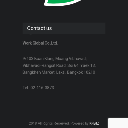
Contact us
Work Global Co.,Ltd.
9/103 Baan Klang Muang Vibhavadi,
Vibhavadi-Rangsit Road, Soi 64 Yaek 13,
Bangkhen Market, Laksi, Bangkok 10210
Tel : 02-116-3873
2018 All Rights Reserved. Powered by
KNBIZ