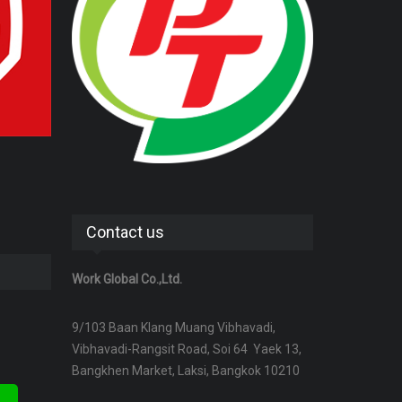
Contact us
Work Global Co.,Ltd.
9/103 Baan Klang Muang Vibhavadi,
Vibhavadi-Rangsit Road, Soi 64 Yaek 13,
Bangkhen Market, Laksi, Bangkok 10210