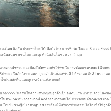
ศไทย นิสสัน ประเทศไทย ได้เปิดตัวโครงการพิเศษ “Nissan Cares: Flood R
การสนับสนุนชุมชนไทย และลูกค้านิสสันในช่วงเวลาวิกฤต
มเสียหายจากน้ำท่วม และต้องรับผิดชอบค่าใช้จ่ายในการซ่อมแซมรถยนต์ด้วยตน
ิษัทประกันภัย โดยแคมเปญจะดำเนินตั้งแต่วันที่ 1 สิงหาคม ถึง 31 ธันวาคม
ฑ์ น้ำมันหล่อลื่น และอุปกรณ์ตกแต่งรถยนต์
ล่าวว่า “นิสสันให้ความสำคัญกับลูกค้าเป็นอันดับแรก น้ำท่วมครั้งนี้ส่งผ
อในช่วงเวลาที่ยากลำบากนี้ ลูกค้าสามารถมั่นใจได้ว่ารถยนต์ของพวกเขาจะไ
ดยทีมช่างผู้เชี่ยวชาญของเราพร้อมให้บริการด้วยความใส่ใจ เพื่อให้ลูกค้า