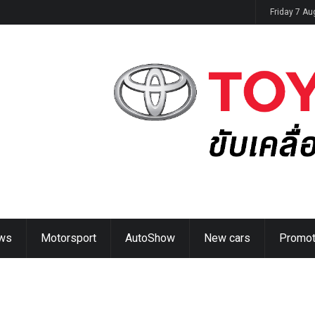
G9
Friday 7 A
ws
Motorsport
AutoShow
New cars
Promot