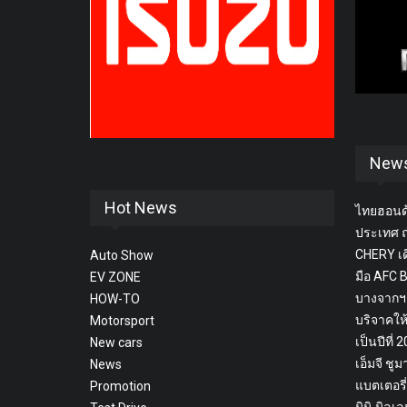
New
Hot News
ไทยฮอนด้
ประเทศ ถ
CHERY เด
Auto Show
มือ AFC
EV ZONE
บางจากฯ
HOW-TO
บริจาคให
Motorsport
เป็นปีที่ 
New cars
เอ็มจี ช
News
แบตเตอรี
Promotion
มินิ มิล