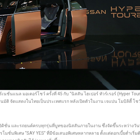
ั่นแนล มอเตอร์โชว์ ครั้งที่ 45 กับ “นิสสัน ไฮเปอร์ ทัวร์เรอร์ (Hyper Tour
มัติ จัดแสดงในไทยเป็นประเทศแรก หลังเปิดตัวในงาน เจแปน โมบิลิตี้ โชว์ 
อิดิชั่น และรถยนต์ครบทุกรุ่นที่บูทของนิสสันภายในงาน ซึ่งจัดขึ้นระหว่างวันท
โมชั่นพิเศษ “SAY YES” ที่มีข้อเสนอพิเศษหลากหลาย ตั้งแต่ดอกเบี้ยต่ำเริ่ม