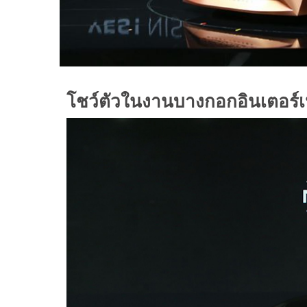
โชว์ตัวในงานบางกอกอินเตอร์เน