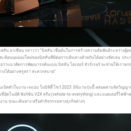
สัน อาเซียน กล่าวว่า “นิสสัน เชื่อมั่นในการสร้างความสัมพันธ์ระหว่างผู
จึงสะท้อนมุมมองใหม่ของนิสสันที่มีต่อการเดินทางด้วยกันได้อย่างชัดเจน ประ
ว่าแนวคิดการพัฒนารถต้นแบบ นิสสัน ไฮเปอร์ ทัวร์เรอร์ จะช่วยให้เรายกร
ทางได้อย่างหรูหรา สะดวกสบาย”
นิสสันเปิดตัวในงาน เจแปน โมบิลิตี้ โชว์ 2023 มินิแวนรุ่นนี้ ผสมผสานจิตวิญ
บขี่อัตโนมัติ ฟังก์ชัน V2X หรือ (vehicle-to-everything) และแบตเตอรี่ไฟฟ้า
ักงาน ขณะเดินทาง หรือทำกิจกรรมทางธุรกิจต่างๆ