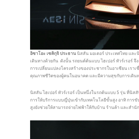
อิซาโอะ เซคิกุจิ ประธาน
นิสสัน มอเตอร์ ประเทศไทย และนิส
เดินทางด้วยกัน ดังนั้น รถยนต์ต้นแบบ ไฮเปอร์ ทัวร์เรอร์ 
การเปลี่ยนแปลงโครงสร้างของประชากรในอาเซียน เราเชื่อ
คุณภาพชีวิตของผู้คนในอนาคต และมีความสุขกับการเดิน
นิสสัน ไฮเปอร์ ทัวร์เรอร์ เป็นหนึ่งในรถต้นแบบ 5 รุ่น ที่
การให้บริการแบบญี่ปุ่นเข้ากับเทคโนโลยีขั้นสูง อาทิ การขั
สูงยังช่วยให้สามารถจ่ายไฟฟ้าให้กับบ้าน ร้านค้า และสำน