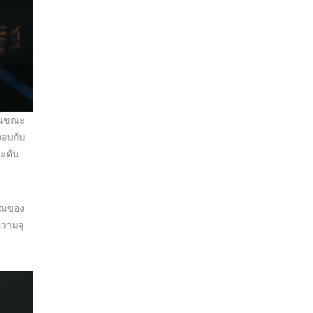
้คนขณะ
กอบกับ
ะดับ
ญาณของ
ความจุ