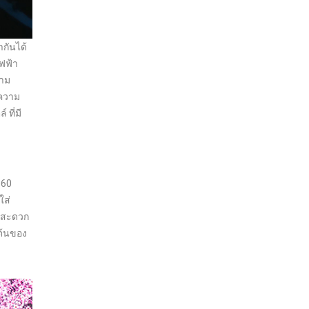
ากันได้
ไฟฟ้า
วาม
งความ
ที่มี
360
ใส่
ึกสะดวก
ต้นของ