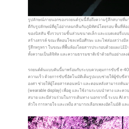
รูปลักษณ์ภายนอกของรถยนต์รุ่นนี้สื่อถึงความรู้สึกสบายที่ม
ดีกับรูปลักษณ์ที่ดูโอ่อ่ากลมกลืนกับภูมิทัศน์โดยรอบ พื้
ของนิสสัน ซึ่งรวบรวมชิ้นส่วนขนาดเล็ก และแบตเตอรี่แบบ S
สร้างสรรค์ ขณะที่คอนโซลเหนือศีรษะ และไฟส่องสว่างมีลว
รู้สึกหรูหรา ในขณะที่พื้นห้องโดยสารประกอบด้วยแผง LED
ทั้งความเป็นดิจิทัล และความธรรมชาติเข้าด้วยกันอย่างลงต
รถยนต์ต้นแบบคันนี้มาพร้อมกับระบบควบคุมการขับขี่ e-4OR
ความเร็ว ด้วยการขับขี่อัตโนมัติเต็มรูปแบบช่วยให้ผู้ขับขี
องศา ช่วยให้ผู้โดยสารตอนหน้า และตอนหลังสามารถหันม
(wearable display) เพื่อดู และใช้งานระบบนำทาง และควบ
สบาย และมีส่วนร่วมในการเดินทาง นอกจากนี้ ระบบ AI สา
หัวใจ การหายใจ และเหงื่อ สามารถเลือกเพลงอัตโนมัติ 