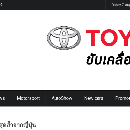
G9
Friday 7 A
ws
Motorsport
AutoShow
New cars
Promot
สุดล้ำจากญี่ปุ่น