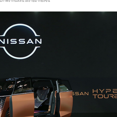
ภาพจากนิสสันได้ง่ายมากยิ่งขึ้น