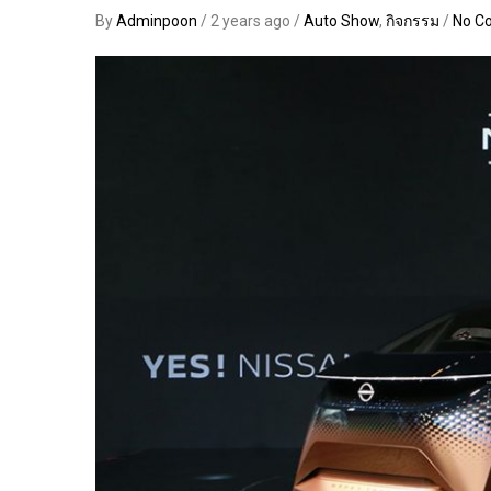
By
Adminpoon
/ 2 years ago /
Auto Show
,
กิจกรรม
/
No C