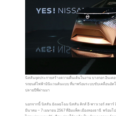
นิสสันจุดประกายสร้างความตื่นเต้นในงาน บางกอก อินเตอร์เนช
รถยนต์ไฟฟ้ามินิแวนต้นแบบ ที่มาพร้อมระบบขับเคลื่อนอัตโน
ปลายปีที่ผ่านมา
นอกจากนี้ นิสสัน ยังเผยโฉม นิสสัน คิกส์ อี-พาวเวอร์ สตาร์ 
มีนาคม – 7 เมษายน 2567 ที่อิมแพ็ค เมืองทองธานี พร้อมโปร