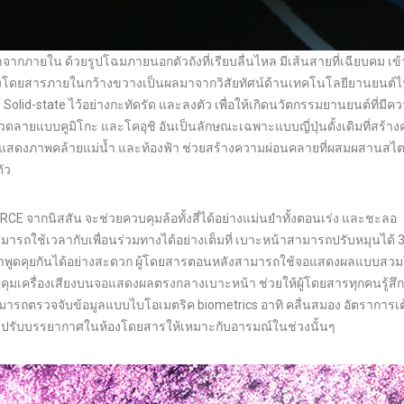
าจากภายใน ด้วยรูปโฉมภายนอกตัวถังที่เรียบลื่นไหล มีเส้นสายที่เฉียบคม เข้
นที่ห้องโดยสารภายในกว้างขวางเป็นผลมาจากวิสัยทัศน์ด้านเทคโนโลยียานยนต์
olid-state ไว้อย่างกะทัดรัด และลงตัว เพื่อให้เกิดนวัตกรรมยานยนต์ที่มีค
ดลายแบบคูมิโกะ และโคอุชิ อันเป็นลักษณะเฉพาะแบบญี่ปุ่นดั้งเดิมที่สร้า
 แสดงภาพคล้ายแม่น้ำ และท้องฟ้า ช่วยสร้างความผ่อนคลายที่ผสมผสานสไตล์ 
ัว
CE จากนิสสัน จะช่วยควบคุมล้อทั้งสี่ได้อย่างแม่นยำทั้งตอนเร่ง และชะลอ
่สามารถใช้เวลากับเพื่อนร่วมทางได้อย่างเต็มที่ เบาะหน้าสามารถปรับหมุนได้ 
าพูดคุยกันได้อย่างสะดวก ผู้โดยสารตอนหลังสามารถใช้จอแสดงผลแบบสวม
คุมเครื่องเสียงบนจอแสดงผลตรงกลางเบาะหน้า ช่วยให้ผู้โดยสารทุกคนรู้ส
มารถตรวจจับข้อมูลแบบไบโอเมตริค biometrics อาทิ คลื่นสมอง อัตราการเ
และปรับบรรยากาศในห้องโดยสารให้เหมาะกับอารมณ์ในช่วงนั้นๆ