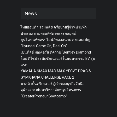
News
ไทยฮอนด้า รวมพลังเครือข่ายผู้จำหน่ายทั่ว
ประเทศ ถ่ายทอดทิศทางและกลยุทธ์
ฮุนไดขนทัพครบไลน์อัพลงสนาม ส่งแคมเปญ
“Hyundai Game On, Deal On”
เบนท์ลีย์ มอเตอร์ส ตีความ ‘Bentley Diamond’
ใหม่ ดีไซน์ระดับซิกเนเจอร์ในยนตรกรรม EV รุ่น
แรก
YAMAHA NMAX MAD MAX YECVT DRAG &
GYMKHANA CHALLENGE RACE 2
มาสด้าปั้นครีเอเตอร์สู่เจ้าของธุรกิจจับมือ
จุฬาลงกรณ์มหาวิทยาลัยหนุนโครงการ
“CreatorPreneur Bootcamp”