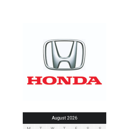
August 2026
M
T
W
T
F
S
S