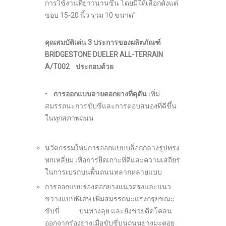
การใช้งานที่ยาวนานขึ้น โดยมีให้เลือกตั้งแต่
ขอบ 15-20 นิ้ว รวม 10 ขนาด”
คุณสมบัติเด่น
3
ประการ
ของผลิตภัณฑ์
BRIDGESTONE DUELER ALL-TERRAIN
A/T
002
ประกอบด้วย
•
การออกแบบลายดอกยางที่ดุดัน
เพิ่ม
สมรรถนะการขับขี่และการตอบสนองที่ดีขึ้น
ในทุกสภาพถนน
นวัตกรรมใหม่การออกแบบบล็อกกลางรูปทรง
หกเหลี่ยม เพื่อการยึดเกาะที่ดีและความเสถียร
ในการเบรกบนพื้นถนนหลากหลายแบบ
การออกแบบร่องดอกยางแนวตรงและแนว
ขวางแบบพิเศษ เพิ่มสมรรถนะแรงกรุยขณะ
ขับขี่ บนทางลุย และยังช่วยดีดโคลน
ออกจากร่องยางเมื่อขับขี่บนถนนยางมะตอย