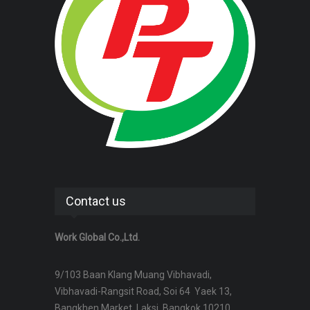
Contact us
Work Global Co.,Ltd.
9/103 Baan Klang Muang Vibhavadi,
Vibhavadi-Rangsit Road, Soi 64 Yaek 13,
Bangkhen Market, Laksi, Bangkok 10210