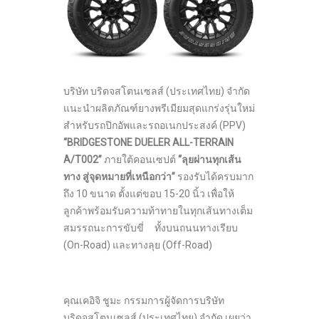
บริษัท บริดจสโตนเซลส์ (ประเทศไทย) จำกัด
แนะนำผลิตภัณฑ์ยางพรีเมียมสุดแกร่งรุ่นใหม่
สำหรับรถปิกอัพและรถอเนกประสงค์ (PPV)
“
BR
IDGESTONE DUELER ALL-TERRAIN
A/T002”
ภายใต้คอนเซปต์
“ลุยผ่านทุกเส้น
ทาง สู่จุดหมายที่เหนือกว่า”
รองรับได้ครบมาก
ถึง 10 ขนาด ตั้งแต่ขอบ 15-20 นิ้ว เพื่อให้
ลูกค้าพร้อมรับความท้าทายในทุกเส้นทางเต็ม
สมรรถนะการขับขี่ ทั้งบนถนนทางเรียบ
(On-Road) และทางลุย (Off-Road)
คุณเคอิจิ ชูมะ กรรมการผู้จัดการบริษัท
บริดจสโตนเซลส์ (ประเทศไทย) จํากัด เผยว่า