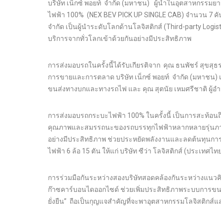
บริษัท เน็กซ์ พอยท์ จำกัด (มหาชน) ผู้นำในอุตสาหกรร
ไฟฟ้า 100% (NEX BEV PICK UP SINGLE CAB) จำนวน 7 คัน ให
จำกัด เป็นผู้นำระดับโลกด้านโลจิสติกส์ (Third-party Logist
บริการจากทั่วโลกเข้าด้วยกันอย่างมีประสิทธิภาพ
การส่งมอบรถในครั้งนี้ได้รับเกียรติจาก คุณ ธนพัชร์ สุขสุ
การขายและการตลาด บริษัท เน็กซ์ พอยท์ จำกัด (มหาชน) เป็
ขนส่งทางบกและทางรถไฟ และ คุณ สุตนัย เหมศรีชาติ ผู้อำ
การส่งมอบรถกระบะไฟฟ้า 100% ในครั้งนี้ เป็นการสะท้อนถึงควา
คุณภาพและสมรรถนะของรถบรรทุกไฟฟ้าหลากหลายรุ่นภายใต้
อย่างมีประสิทธิภาพ ช่วยประหยัดพลังงานและลดต้นทุนการขน
ไฟฟ้า 6 ล้อ 15 ตัน ให้แก่ บริษัท ซีว่า โลจิสติกส์ (ประเทศไท
การร่วมมือกันระหว่างสองบริษัทสอดคล้องกันระหว่างแนวคิด
ก๊าซคาร์บอนไดออกไซด์ ช่วยเพิ่มประสิทธิภาพระบบการขนส่
ยั่งยืน” ถือเป็นกุญแจสำคัญที่จะพาอุตสาหกรรมโลจิสติกส์แ