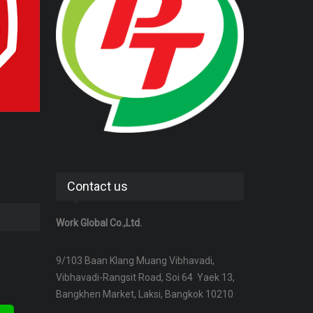
Contact us
Work Global Co.,Ltd.
9/103 Baan Klang Muang Vibhavadi,
Vibhavadi-Rangsit Road, Soi 64 Yaek 13,
Bangkhen Market, Laksi, Bangkok 10210