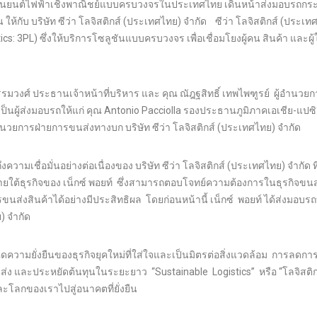
มยานยนต์ไฟฟ้าเชิงพาณิชย์แบบครบวงจรในประเทศไทย เดินหน้าส่งมอบรถกร
้กับ บริษัท ซีว่า โลจิสติกส์ (ประเทศไทย) จำกัด ซีว่า โลจิสติกส์ (ประเท
ics: 3PL) ซึ่งให้บริการโซลูชันแบบครบวงจร เพื่อเชื่อมโยงผู้คน สินค้า และผู้ใ
ธรรมวงศ์ ประธานเจ้าหน้าที่บริหาร และ คุณ ณัฎฐสิทธิ์ เทพไพฑูรย์ ผู้อำนวย
นผู้ส่งมอบรถให้แก่ คุณ Antonio Pacciolla รองประธานภูมิภาคเอเชีย-แปซิฟ
นวยการฝ่ายการขนส่งทางบก บริษัท ซีว่า โลจิสติกส์ (ประเทศไทย) จำกัด
มเชื่อมั่นอย่างต่อเนื่องของ บริษัท ซีว่า โลจิสติกส์ (ประเทศไทย) จำกัด ที่
ธุรกิจของ เน็กซ์ พอยท์ ซึ่งสามารถตอบโจทย์ความต้องการในธุรกิจขนส่
ส่งสินค้าได้อย่างมีประสิทธิผล โดยก่อนหน้านี้ เน็กซ์ พอยท์ ได้ส่งมอบร
ย) จำกัด
ความยั่งยืนของธุรกิจยุคใหม่ที่ใส่ใจและเป็นมิตรต่อสิ่งแวดล้อม การลดกา
ง และประหยัดต้นทุนในระยะยาว “Sustainable Logistics” หรือ “โลจิสติก
ละโลกของเราไปสู่อนาคตที่ยั่งยืน