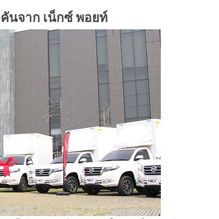
 คันจาก เน็กซ์
พอยท์