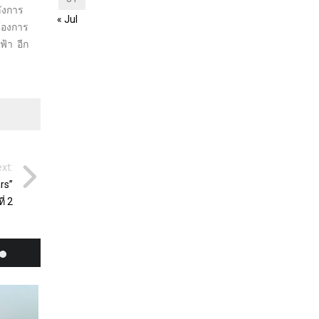
ลังการ
« Jul
ต้องการ
ฟ้า อีก
xt:
rs”
ที่ 2