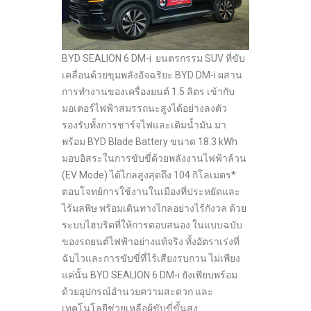
BYD SEALION 6 DM-i ยนตรกรรม SUV ที่ขับ
เคลื่อนด้วยขุมพลังอัจฉริยะ BYD DM-i ผสาน
การทำงานของเครื่องยนต์ 1.5 ลิตร เข้ากับ
มอเตอร์ไฟฟ้าสมรรถนะสูงได้อย่างลงตัว
รองรับทั้งการชาร์จไฟและเติมน้ำมัน มา
พร้อม BYD Blade Battery ขนาด 18.3 kWh
มอบอิสระในการขับขี่ด้วยพลังงานไฟฟ้าล้วน
(EV Mode) ได้ไกลสูงสุดถึง 104 กิโลเมตร*
ตอบโจทย์การใช้งานในเมืองที่ประหยัดและ
ไร้มลพิษ พร้อมเดินทางไกลอย่างไร้กังวล ด้วย
ระบบไฮบริดที่ให้การตอบสนอง ในแบบฉบับ
ของรถยนต์ไฟฟ้าอย่างแท้จริง ทั้งอัตราเร่งที่
ฉับไวและการขับขี่ที่ไร้เสียงรบกวน ไม่เพียง
แค่นั้น BYD SEALION 6 DM-i ยังเพียบพร้อม
ด้วยอุปกรณ์อำนวยความสะดวก และ
เทคโนโลยีช่วยเหลือผู้ขับขี่ขั้นสูง