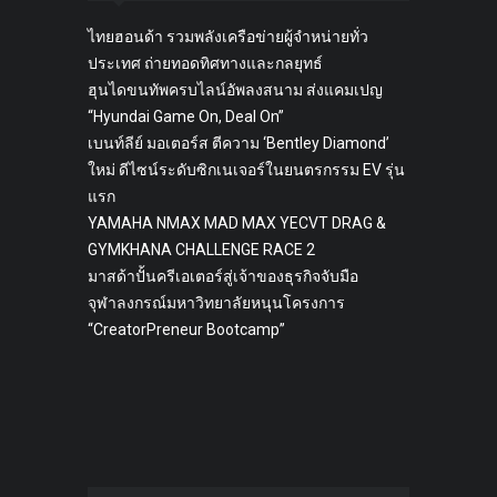
ไทยฮอนด้า รวมพลังเครือข่ายผู้จำหน่ายทั่ว
ประเทศ ถ่ายทอดทิศทางและกลยุทธ์
ฮุนไดขนทัพครบไลน์อัพลงสนาม ส่งแคมเปญ
“Hyundai Game On, Deal On”
เบนท์ลีย์ มอเตอร์ส ตีความ ‘Bentley Diamond’
ใหม่ ดีไซน์ระดับซิกเนเจอร์ในยนตรกรรม EV รุ่น
แรก
YAMAHA NMAX MAD MAX YECVT DRAG &
GYMKHANA CHALLENGE RACE 2
มาสด้าปั้นครีเอเตอร์สู่เจ้าของธุรกิจจับมือ
จุฬาลงกรณ์มหาวิทยาลัยหนุนโครงการ
“CreatorPreneur Bootcamp”