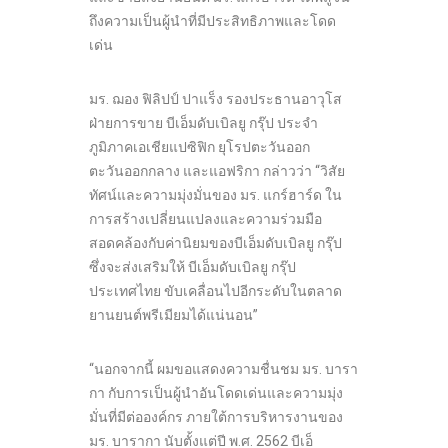
ถึงความเป็นผู้นำที่มีประสิทธิภาพและโดด
เด่น
มร. ฌอง ฟิลิปป์ ปาแร็ง รองประธานอาวุโส
ฝ่ายการขาย บีเอ็มดับเบิลยู กรุ๊ป ประจำ
ภูมิภาคเอเชียแปซิฟิก ยุโรปตะวันออก
ตะวันออกกลาง และแอฟริกา กล่าวว่า “วิสัย
ทัศน์และความมุ่งมั่นของ มร. แกร์ฮาร์ด ใน
การสร้างเปลี่ยนแปลงและความร่วมมือ
สอดคล้องกับค่านิยมของบีเอ็มดับเบิลยู กรุ๊ป
ซึ่งจะส่งเสริมให้ บีเอ็มดับเบิลยู กรุ๊ป
ประเทศไทย ขับเคลื่อนไปอีกระดับในตลาด
ยานยนต์พรีเมียมได้แน่นอน”
“นอกจากนี้ ผมขอแสดงความชื่นชม มร. บารา
กา กับการเป็นผู้นำอันโดดเด่นและความมุ่ง
มั่นที่มีต่อองค์กร ภายใต้การบริหารงานของ
มร. บารากา นับตั้งแต่ปี พ.ศ. 2562 บีเอ็