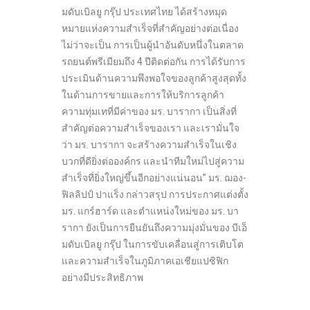
มดับเบิลยู กรุ๊ป ประเทศไทย ได้สร้างหมุด
หมายแห่งความสำเร็จที่สำคัญอย่างต่อเนื่อง
ไม่ว่าจะเป็น การเป็นผู้นำอันดับหนึ่งในตลาด
รถยนต์พรีเมียมถึง 4 ปีติดต่อกัน การได้รับการ
ประเมินด้านความพึงพอใจของลูกค้าสูงสุดทั้ง
ในด้านการขายและการให้บริการลูกค้า
ความทุ่มเทที่มีค่าของ มร. บารากา เป็นสิ่งที่
สำคัญต่อความสำเร็จของเรา และเรามั่นใจ
ว่า มร. บารากา จะสร้างความสำเร็จในเชิง
บวกที่ดียิ่งต่อองค์กร และนำทีมใหม่ไปสู่ความ
สำเร็จที่ยิ่งใหญ่ขึ้นอีกอย่างแน่นอน” มร. ฌอง-
ฟิลลิปป์ ปาแร็ง กล่าวสรุป การประกาศแต่งตั้ง
มร. แกร์ฮาร์ด และตำแหน่งใหม่ของ มร. บา
รากา ยังเป็นการยืนยันถึงความมุ่งมั่นของ บีเอ็
มดับเบิลยู กรุ๊ป ในการขับเคลื่อนสู่การเติบโต
และความสำเร็จในภูมิภาคเอเชียแปซิฟิก
อย่างมีประสิทธิภาพ