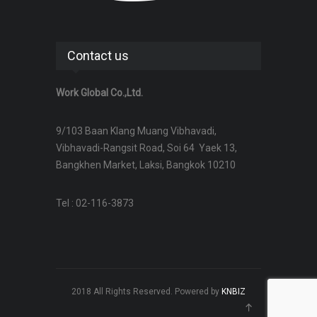
Contact us
Work Global Co.,Ltd.
9/103 Baan Klang Muang Vibhavadi,
Vibhavadi-Rangsit Road, Soi 64 Yaek 13,
Bangkhen Market, Laksi, Bangkok 10210
Tel : 02-116-3873
2018 All Rights Reserved. Powered by
KNBIZ