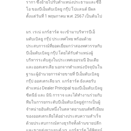
รากา ซึ่งย้ายไปรับตำแหน่งประธานและซีอี
โอ ของบีเอ็มดับเบิลยู กรุ๊ป โปแลนด์ มีผล
ตั้งแต่วันที่ 1 พฤษภาคม พ.ศ. 2567 เป็นต้นไป
มร. เรเน่ แกร์ฮาร์ด จะเข้ามาบริหารบีเอ็
มดับเบิลยู กรุ๊ป ประเทศไทย พร้อมด้วย
ประสบการณ์ที่ยอดเยี่ยมกว่าสองทศวรรษกับ
บีเอ็มดับเบิลยู กรุ๊ป โดยได้รับตำแหน่งผู้
บริหารระดับสูงในประเทศเยอรมนี อินเดีย
และออสเตรเลีย นอกจากตำแหน่งปัจจุบันใน
ฐานะผู้อำนวยการฝ่ายขายที่ บีเอ็มดับเบิลยู
กรุ๊ป ออสเตรเลีย มร. แกร์ฮาร์ด ยังเคยรับ
ตำแหน่ง Dealer Principal ของบีเอ็มดับเบิลยู
ซิดนีย์ และ มินิ การาจ และได้ทำงานร่วมกับ
ทีมในการยกระดับบีเอ็มดับเบิลยูสู่การเป็นผู้
จำหน่ายอันดับหนึ่งในตลาดยานยนต์พรีเมียม
ของออสเตรเลียได้อย่างประสบความสำเร็จ
ด้วยประสบการณ์ทางธุรกิจทั้งด้านขายปลีก
และขายส่งยานยนต์ มร. แกร์ฮาร์ด ได้พิสูจน์