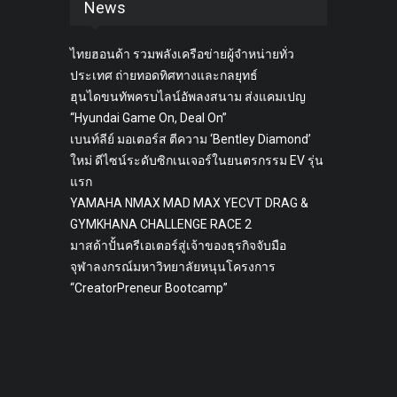
News
ไทยฮอนด้า รวมพลังเครือข่ายผู้จำหน่ายทั่ว
ประเทศ ถ่ายทอดทิศทางและกลยุทธ์
ฮุนไดขนทัพครบไลน์อัพลงสนาม ส่งแคมเปญ
“Hyundai Game On, Deal On”
เบนท์ลีย์ มอเตอร์ส ตีความ ‘Bentley Diamond’
ใหม่ ดีไซน์ระดับซิกเนเจอร์ในยนตรกรรม EV รุ่น
แรก
YAMAHA NMAX MAD MAX YECVT DRAG &
GYMKHANA CHALLENGE RACE 2
มาสด้าปั้นครีเอเตอร์สู่เจ้าของธุรกิจจับมือ
จุฬาลงกรณ์มหาวิทยาลัยหนุนโครงการ
“CreatorPreneur Bootcamp”