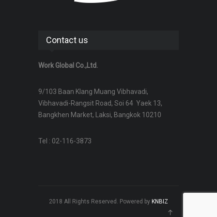
Contact us
Work Global Co.,Ltd.
9/103 Baan Klang Muang Vibhavadi,
Vibhavadi-Rangsit Road, Soi 64 Yaek 13,
Bangkhen Market, Laksi, Bangkok 10210
Tel : 02-116-3873
2018 All Rights Reserved. Powered by
KNBIZ