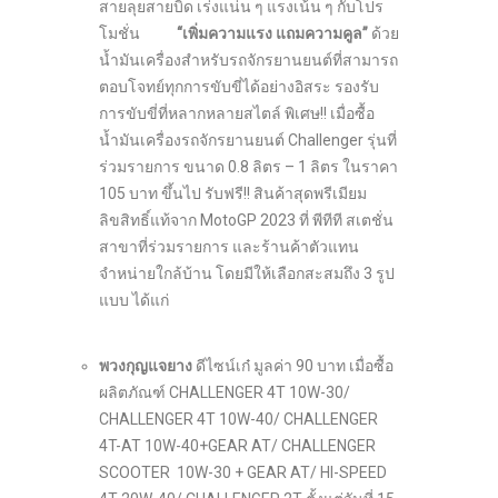
สายลุยสายบิด เร่งแน่น ๆ แรงเน้น ๆ กับโปร
โมชั่น
“เพิ่มความแรง แถมความคูล”
ด้วย
น้ำมันเครื่องสำหรับรถจักรยานยนต์ที่สามารถ
ตอบโจทย์ทุกการขับขี่ได้อย่างอิสระ รองรับ
การขับขี่ที่หลากหลายสไตล์ พิเศษ!! เมื่อซื้อ
น้ำมันเครื่องรถจักรยานยนต์ Challenger รุ่นที่
ร่วมรายการ ขนาด 0.8 ลิตร – 1 ลิตร ในราคา
105 บาท ขึ้นไป รับฟรี!! สินค้าสุดพรีเมียม
ลิขสิทธิ์แท้จาก MotoGP 2023 ที่ พีทีที สเตชั่น
สาขาที่ร่วมรายการ และร้านค้าตัวแทน
จำหน่ายใกล้บ้าน โดยมีให้เลือกสะสมถึง 3 รูป
แบบ ได้แก่
พวงกุญแจยาง
ดีไซน์เก๋ มูลค่า 90 บาท เมื่อซื้อ
ผลิตภัณฑ์ CHALLENGER 4T 10W-30/
CHALLENGER 4T 10W-40/ CHALLENGER
4T-AT 10W-40+GEAR AT/ CHALLENGER
SCOOTER 10W-30 + GEAR AT/ HI-SPEED