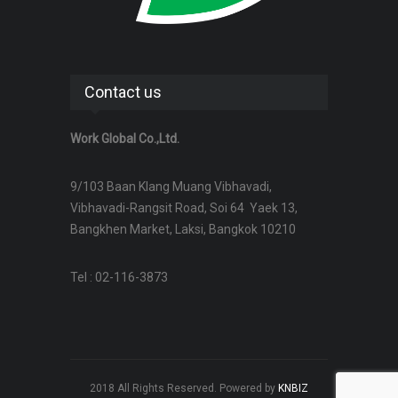
Contact us
Work Global Co.,Ltd.
9/103 Baan Klang Muang Vibhavadi,
Vibhavadi-Rangsit Road, Soi 64 Yaek 13,
Bangkhen Market, Laksi, Bangkok 10210
Tel : 02-116-3873
2018 All Rights Reserved. Powered by
KNBIZ