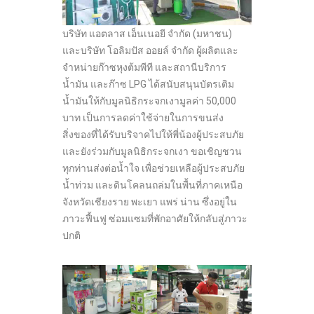
บริษัท แอตลาส เอ็นเนอยี จำกัด (มหาชน)
และบริษัท โอลิมปัส ออยล์ จำกัด ผู้ผลิตและ
จำหน่ายก๊าซหุงต้มพีที และสถานีบริการ
น้ำมัน และก๊าซ LPG ได้สนับสนุนบัตรเติม
น้ำมันให้กับมูลนิธิกระจกเงามูลค่า 50,000
บาท เป็นการลดค่าใช้จ่ายในการขนส่ง
สิ่งของที่ได้รับบริจาคไปให้พี่น้องผู้ประสบภัย
และยังร่วมกับมูลนิธิกระจกเงา ขอเชิญชวน
ทุกท่านส่งต่อน้ำใจ เพื่อช่วยเหลือผู้ประสบภัย
น้ำท่วม และดินโคลนถล่มในพื้นที่ภาคเหนือ
จังหวัดเชียงราย พะเยา แพร่ น่าน ซึ่งอยู่ใน
ภาวะฟื้นฟู ซ่อมแซมที่พักอาศัยให้กลับสู่ภาวะ
ปกติ