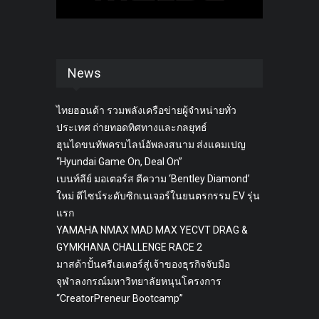
News
ไทยฮอนด้า รวมพลังเครือข่ายผู้จำหน่ายทั่ว
ประเทศ ถ่ายทอดทิศทางและกลยุทธ์
ฮุนไดขนทัพครบไลน์อัพลงสนาม ส่งแคมเปญ
“Hyundai Game On, Deal On”
เบนท์ลีย์ มอเตอร์ส ตีความ ‘Bentley Diamond’
ใหม่ ดีไซน์ระดับซิกเนเจอร์ในยนตรกรรม EV รุ่น
แรก
YAMAHA NMAX MAD MAX YECVT DRAG &
GYMKHANA CHALLENGE RACE 2
มาสด้าปั้นครีเอเตอร์สู่เจ้าของธุรกิจจับมือ
จุฬาลงกรณ์มหาวิทยาลัยหนุนโครงการ
“CreatorPreneur Bootcamp”