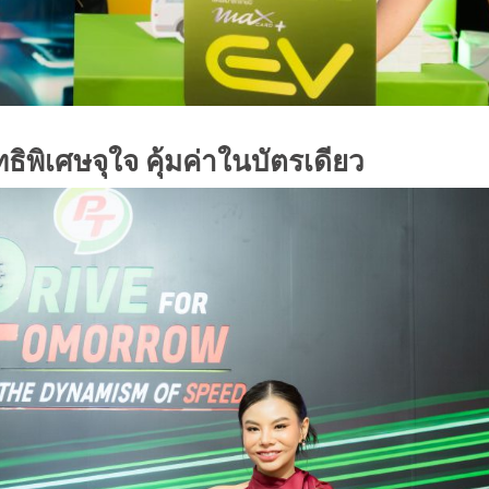
ธิพิเศษจุใจ คุ้มค่าในบัตรเดียว