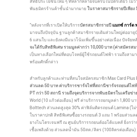
สิทธิประโยชน์ใหม่ ๆ ที่หลากหลายจบครบในบัตรเดียว ไม่ว่า
พันธมิตรร้านค้าชั้นนำมากมาย
ใน
ราคาสมาชิกรายปีเพียง
“หลังจากที่เราเปิดให้บริการ
บัตรสมาชิกรายปี
แมกซ์ การ์ด 
มาจนถึงปัจจุบัน ฐานลูกค้าสมาชิกรายเดิมส่วนใหญ่ต่ออายุ
6 แสนใบ และยังคงมีแนวโน้มเพิ่มขึ้นอย่างต่อเนื่อง ปัจจัย
จะได้รับสิทธิพิเศษ รวมมูลค่ากว่า
10,000 บาท
(ค่าสมัครสมา
เป็นทางเลือกใหม่ที่ตอบโจทย์ผู้ใช้รถยนต์ไฟฟ้า รวมถึงส
พร้อมศักดิ์กล่าว
สำหรับลูกค้าและท่านที่สนใจสมัครสมาชิก Max Card Plus E
ส่วนลด 50 บาท ค่าบริการชาร์จไฟที่สถานีชาร์จรถยนต์ไฟฟ
PT กว่า 50 สถานี รวมถึงจุดบริการจากพันธมิตรในเครือข่าย 
World (10 แก้วต่อเดือน) ฟรี ค่าบริการรถยกมูลค่า 1,800 บ
Bolttech ส่วนลดสูงสุด 30% ค่าฟิล์มติดรถยนต์ Lamina (ไม
ในราคาปกติ สิทธิพิเศษซื้อยางรถยนต์ 3 แถม 1 พร้อมส่วน
ยางไนโตรเจนฟรี ณ ศูนย์บริการรถยนต์ออโต้แบคส์ ยิ่งกว่านั้
เชื้อเพลิงด้วย ส่วนลดน้ำมัน 50สต./ลิตร (100ลิตรต่อเดือน)