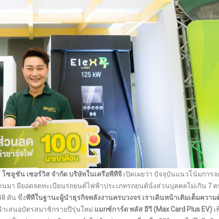
โซลูชัน เซอร์วิส จำกัด บริษัทในเครือพีทีจี
เปิดเผยว่า ปัจจุบันแนวโน้มการจ
ผ่านมา มียอดจดทะเบียนรถยนต์ไฟฟ้าประเภทรถยนต์นั่งส่วนบุคคลไม่เกิน 7 คนอ
 คัน ซึ่ง
พีทีในฐานะผู้นำธุรกิจพลังงานครบวงจร เราเดินหน้าเติมเต็มความ
ำเสนอบัตรสมาชิกรายปีรุ่นใหม่
แมกซ์การ์ด พลัส อีวี
(Max Card Plus EV)
เ