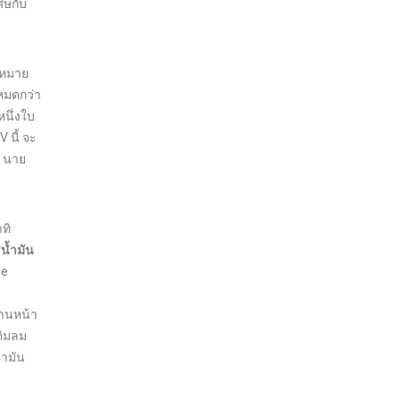
ศษกับ
ดหมาย
หมดกว่า
หนึ่งใบ
 นี้ จะ
” นาย
ทิ
น้ำมัน
ee
บานหน้า
ติมลม
้ำมัน