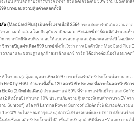
จะเป็น ส่วนลดค่าบริการชาร์จไฟฟ้า ส่วนลดเครื่องดื่ม 50% รวมไปถึงดีลพิเ
599 บาท
มอบความคุ้มค่าตลอดทั้งปี
พลัส
(Max Card Plus)
เป็นครั้งแรกเมื่อปี 2564
กระแสตอบรับดีเกินความคา
บัตรอย่างสม่ำเสมอ โดยปัจจุบันเรามียอดสมาชิก
แมกซ์ การ์ด พลัส
จำนวนทั้ง
หลักมาจากสิทธิพิเศษที่เรามอบให้แบบครอบคลุมและคุ้มค่าตลอดทั้งปี โดยบัตร
ชิกรายปีมูลค่าเพียง
599 บาท)
ซึ่งมั่นใจว่า การเปิดตัวบัตร Max Card Plus EV
ามารถรักษาและขยายฐานลูกค้าสมาชิกแมกซ์ การ์ด ได้อย่างต่อเนื่องในอนาคต
V ในราคาสุดคุ้มค่ามูลค่าเพียง 599 บาท พร้อมรับสิทธิประโยชน์มากมาย อา
้า
EleX by EGAT จำนวนทั้งสิ้น 120 สถานี ทั่วประเทศ ทั้งภายในสถานีบริการ
EleXa (2 สิทธ์ต่อเดือน)
ส่วนลดกาแฟ 50% ที่ร้านกาแฟพันธุ์ไทย และ Coff
าท (2 สิทธิ์ต่อปี) ส่วนลด 10% ประกันภัยความคุ้มครองพิเศษสำหรับรถ EV จาก
่รวม Sunroof) หรือ ฟรี Lamina Power Sunroof เมื่อติดตั้งฟิล์มรอบคันรวม
ลด 15-20% อะไหล่ซ่อมบำรุงและอุปกรณ์เสริมรถยนต์และบริการเปลี่ยนหรือเ
นยังเชื่อมต่อสิทธิประโยชน์ไปอีกขั้นสำหรับลูกค้าที่มีทั้งรถ EV และรถยนต์น