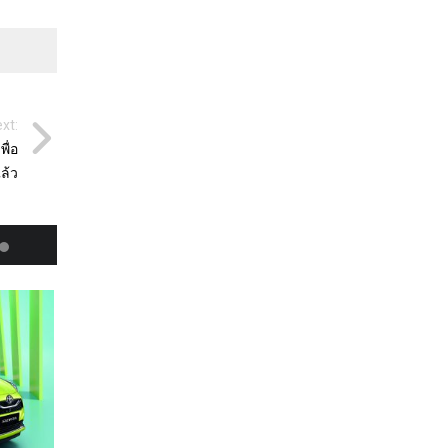
xt:
ื่อ
ล้ว