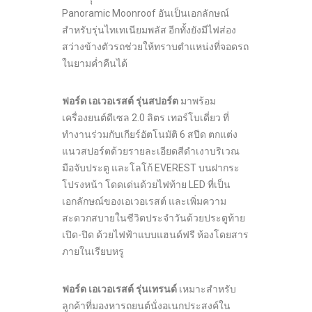
Panoramic Moonroof อันเป็นเอกลักษณ์
สำหรับรุ่นไทเทเนียมพลัส อีกทั้งยังมีไฟส่อง
สว่างข้างตัวรถช่วยให้ทราบตำแหน่งที่จอดรถ
ในยามค่ำคืนได้
ฟอร์ด เอเวอเรสต์ รุ่นสปอร์ต
มาพร้อม
เครื่องยนต์ดีเซล 2.0 ลิตร เทอร์โบเดี่ยว ที่
ทำงานร่วมกับเกียร์อัตโนมัติ 6 สปีด ตกแต่ง
แนวสปอร์ตด้วยรายละเอียดสีดำเงาบริเวณ
มือจับประตู และโลโก้ EVEREST บนฝากระ
โปรงหน้า โดดเด่นด้วยไฟท้าย LED ที่เป็น
เอกลักษณ์ของเอเวอเรสต์ และเพิ่มความ
สะดวกสบายในชีวิตประจำวันด้วยประตูท้าย
เปิด-ปิด ด้วยไฟฟ้าแบบแฮนด์ฟรี ห้องโดยสาร
ภายในเรียบหรู
ฟอร์ด เอเวอเรสต์ รุ่นเทรนด์
เหมาะสำหรับ
ลูกค้าที่มองหารถยนต์นั่งอเนกประสงค์ใน