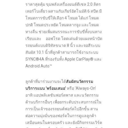
ราคาสุดคุ้ม ขุมพลังเครื่องยนต์ดีเซล 2.0 ลิตร
เทอร์โบเดี่ยว ผสานกับเกียร์อัตโนมัติ 6 สปีด มี
โหมดการขับขี่ให้เลือก 4 โหมด ได้แก่ โหมด
ปกติ โหมดประหยัด โหมดลากจูง และโหมด
ทางลื่น ช่วยเพิ่มสมรรถนะการขับขี่ทั้งบนทาง
เรียบและ ออฟโรด โดดเด่นด้วยแผงหน้าปัด
รถยนต์แบบดิจิทัลขนาด 8 นิ้ว และจอสีระบบ
สัมผัส 10.1 นิ้วที่ลูกค้าสามารถใช้งานระบบ
SYNC®4A ที่รองรับทั้ง Apple CarPlay® และ
Android Auto™
ลูกค้าที่มาร่วมงานจะได้
สัมผัสนวัตกรรม
บริการแบบ ‘พร้อมเสมอ’
หรือ ‘Always-On’
อาทิ แอปพลิเคชันฟอร์ดพาส และนวัตกรรม
ด้านบริการอื่นๆ เพื่อยกระดับประสบการณ์ใน
การเป็นเจ้าของรถยนต์ฟอร์ดไปอีกขั้น สาน
ต่อความมุ่งมั่นของฟอร์ดในการดูแลลูกค้า
เสมือนคนในครอบครัว และยังมีกิจกรรมเวิร์ค