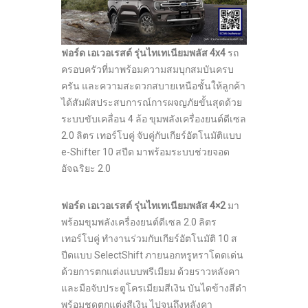
ฟอร์ด เอเวอเรสต์
รุ่น
ไทเทเนียมพลัส 4
x
4
รถ
ครอบครัวที่มาพร้อมความสมบุกสมบันครบ
ครัน และความสะดวกสบายเหนือชั้นให้ลูกค้า
ได้สัมผัสประสบการณ์การผจญภัยขั้นสุดด้วย
ระบบขับเคลื่อน 4 ล้อ ขุมพลังเครื่องยนต์ดีเซล
2.0 ลิตร เทอร์โบคู่ จับคู่กับเกียร์อัตโนมัติแบบ
e-Shifter 10 สปีด มาพร้อมระบบช่วยจอด
อัจฉริยะ 2.0
ฟอร์ด เอเวอเรสต์
รุ่น
ไทเทเนียมพลัส
4×2
มา
พร้อมขุมพลังเครื่องยนต์ดีเซล 2.0 ลิตร
เทอร์โบคู่ ทำงานร่วมกับเกียร์อัตโนมัติ 10 ส
ปีดแบบ SelectShift ภายนอกหรูหราโดดเด่น
ด้วยการตกแต่งแบบพรีเมียม ด้วยราวหลังคา
และมือจับประตูโครเมียมสีเงิน บันไดข้างสีดำ
พร้อมชุุดตกแต่งสีเงิน ไปจนถึงหลังคา