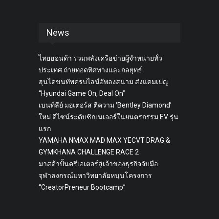
News
ไทยฮอนด้า รวมพลังเครือข่ายผู้จำหน่ายทั่ว
ประเทศ ถ่ายทอดทิศทางและกลยุทธ์
ฮุนไดขนทัพครบไลน์อัพลงสนาม ส่งแคมเปญ
“Hyundai Game On, Deal On”
เบนท์ลีย์ มอเตอร์ส ตีความ ‘Bentley Diamond’
ใหม่ ดีไซน์ระดับซิกเนเจอร์ในยนตรกรรม EV รุ่น
แรก
YAMAHA NMAX MAD MAX YECVT DRAG &
GYMKHANA CHALLENGE RACE 2
มาสด้าปั้นครีเอเตอร์สู่เจ้าของธุรกิจจับมือ
จุฬาลงกรณ์มหาวิทยาลัยหนุนโครงการ
“CreatorPreneur Bootcamp”