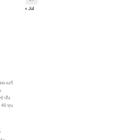
« Jul
คเจอริ่
บ
ข้าถึง
 40 ทุน
์