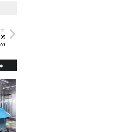
xt:
Q05
การ