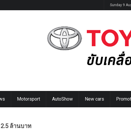
ิดตัวในไทย 14 ส.ค. นี้
Sunday 9 Au
ws
Motorsport
AutoShow
New cars
Promot
2.5 ล้านบาท