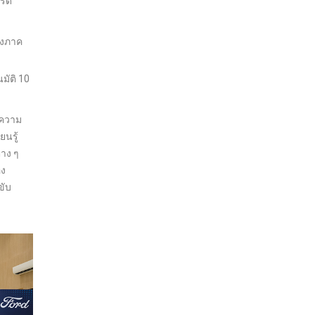
ร์ด
ยังภาค
มัติ 10
งความ
ยนรู้
่าง ๆ
อง
ขับ