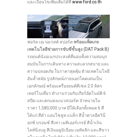
และเงื่อนไขเพิ่มเติมได้ที่
www.ford.co.th
ฟอร์ด เอเวอเรสต์ สปอร์ต
พร้อมแพ็คเกจ
เทคโนโลยีช่วยการขับขี่ขั้นสูง
(DAT Pack B)
รถยนต์นั่งอเนกประสงค์ที่มอบทั้งความสมบุก
สมบันในการเดินทาง ความสะดวกสบาย และ
ความปลอดภัย ในราคาสุดคุ้ม ด้วยเทคโนโลยี
อันล้ำสมัย รูปลักษณ์ภายนอกโดดเด่นเป็น
เอกลักษณ์ พร้อมเครื่องยนต์ดีเซล 2.0 ลิตร
เทอร์โบเดี่ยว ทำงานร่วมกับเกียร์อัตโนมัติ 6
สปีด และตกแต่งแนวสปอร์ต จำหน่ายใน
ราคา 1,580,000 บาท มีให้เลือกทั้งหมด 6 สี
ได้แก่ สีดำ แอบโซลูท แบล็ก สีน้ำตาลอีควิน็
อกซ์ บรอนซ์ สีเทา เมทิเออร์เกรย์ สีน้ำเงิน
ไลท์นิ่งบลู สีเงินอลูมิเนียม เมทัลลิก และสีขาว