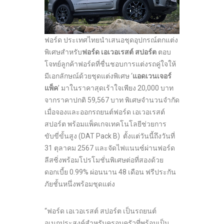
ฟอร์ด ประเทศไทยนำเสนอชุดอุปกรณ์ตกแต่ง
พิเศษสำหรับ
ฟอร์ด เอเวอเรสต์ สปอร์ต
ตอบ
โจทย์ลูกค้าฟอร์ดที่ชื่นชอบการแต่งรถคู่ใจให้
มีเอกลักษณ์ด้วยชุดแต่งพิเศษ ‘
แอดเวนเจอร์
แพ็ค
’ มาในราคาสุดเร้าใจเพียง 20,000
บาท
จากราคาปกติ 59,567
บาท พิเศษจำนวนจำกัด
เมื่อจองและออกรถยนต์ฟอร์ด
เอเวอเรสต์
สปอร์ต พร้อมแพ็คเกจเทคโนโลยีช่วยการ
ขับขี่ขั้นสูง
(DAT Pack B)
ตั้งแต่วันนี้ถึงวันที่
31
ตุลาคม 2567 และจัดไฟแนนซ์ผ่านฟอร์ด
ลีสซิ่งพร้อมโปรโมชั่นพิเศษต่อที่สองด้วย
ดอกเบี้ย 0.99%
ผ่อนนาน 48
เดือน ฟรีประกัน
ภัยชั้นหนึ่งพร้อมชุดแต่ง
“ฟอร์ด เอเวอเรสต์ สปอร์ต เป็นรถยนต์
อเนกประสงค์สำหรับครอบครัวที่พร้อมเป็น