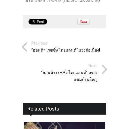
สโนวเฟล็ก ไวท์เพิร์ล (เพิ่มเงิน 12,000 บาท)
Previous:
”ฮอนด้า เรซซิ่ง ไทยแลนด์“ แรงต่อเนื่อง!
Next:
“ฮอนด้า เรซซิ่ง ไทยแลนด์” ครอง
แชมป์รุ่นใหญ่
Related Posts