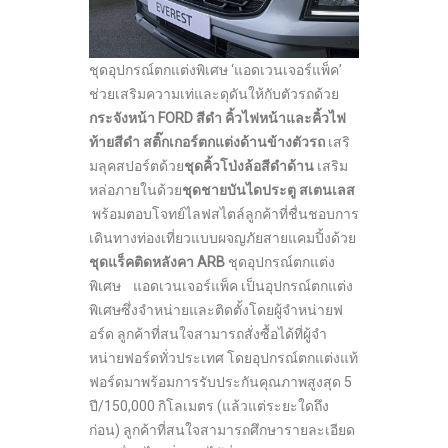
ชุดอุปกรณ์ตกแต่งพิเศษ ‘แอดเวนเจอร์แพ็ค’
ช่วยเสริมความเท่และดุดันให้กับตัวรถด้วย
กระจังหน้า
FORD สีดำ
คิ้วไฟหน้าและคิ้วไฟ
ท้ายสีดำ
สติ๊กเกอร์ตกแต่งด้านข้างตัวรถ
เสริ
มลุคสปอร์ตด้วย
ชุดคิ้วโป่งล้อสีดำด้าน
เสริม
หล่อภายในด้วย
ชุดชายบันไดประตู สเตนเลส
พร้อมตอบโจทย์ไลฟสไตล์ลูกค้าที่ชื่นชอบการ
เดินทางท่องเที่ยวแบบผจญภัยสายแคมปิ้งด้วย
ชุดแร็คติดหลังคา
ARB
ชุดอุปกรณ์ตกแต่ง
พิเศษ แอดเวนเจอร์แพ็ค เป็นอุปกรณ์ตกแต่ง
พิเศษซึ่งจำหน่ายและติดตั้งโดยผู้จำหน่ายฟ
อร์ด ลูกค้าที่สนใจสามารถสั่งซื้อได้ที่ผู้จำ
หน่ายฟอร์ดทั่วประเทศ โดยอุปกรณ์ตกแต่งแท้
ฟอร์ดมาพร้อมการรับประกันคุณภาพสูงสุด 5
ปี/150,000 กิโลเมตร (แล้วแต่ระยะใดถึง
ก่อน) ลูกค้าที่สนใจสามารถศึกษารายละเอียด