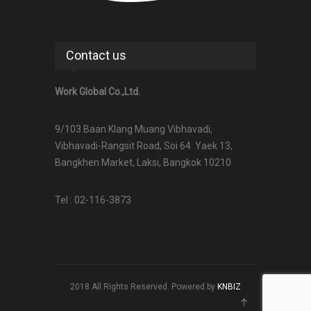
Contact us
Work Global Co.,Ltd.
9/103 Baan Klang Muang Vibhavadi,
Vibhavadi-Rangsit Road, Soi 64 Yaek 13,
Bangkhen Market, Laksi, Bangkok 10210
Tel : 02-116-3873
2018 All Rights Reserved. Powered by
KNBIZ