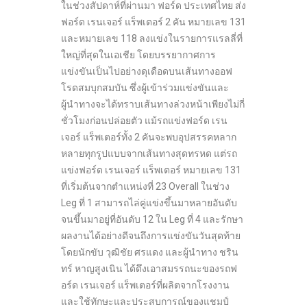
ในช่วงสัปดาห์ที่ผ่านมา ฟอร์ด ประเทศไทย ส่ง
ฟอร์ด เรนเจอร์ แร็พเตอร์ 2 คัน หมายเลข 131
และหมายเลข 118 ลงแข่งในรายการแรลลี่ที่
ใหญ่ที่สุดในเอเชีย โดยบรรยากาศการ
แข่งขันเป็นไปอย่างดุเดือดบนเส้นทางออฟ
โรดสมบุกสมบัน ซึ่งผู้เข้าร่วมแข่งขันและ
ผู้นำทางจะได้ทราบเส้นทางล่วงหน้าเพียงไม่กี่
ชั่วโมงก่อนปล่อยตัว แม้รถแข่งฟอร์ด เรน
เจอร์ แร็พเตอร์ทั้ง 2 คันจะพบอุปสรรคหลาก
หลายทุกรูปแบบจากเส้นทางสุดทรหด แต่รถ
แข่งฟอร์ด เรนเจอร์ แร็พเตอร์ หมายเลข 131
ที่เริ่มต้นจากตำแหน่งที่ 23 Overall ในช่วง
Leg ที่ 1 สามารถไล่คู่แข่งขึ้นมาหลายอันดับ
จนขึ้นมาอยู่ที่อันดับ 12 ใน Leg ที่ 4 และรักษา
ผลงานได้อย่างดีจนถึงการแข่งขันวันสุดท้าย
โดยนักขับ วุฒิชัย ศรแดง และผู้นำทาง ชริน
ทร์ หาญสูงเนิน ได้ดึงเอาสมรรถนะของรถฟ
อร์ด เรนเจอร์ แร็พเตอร์ที่ผลิตจากโรงงาน
และใช้ทักษะและประสบการณ์ของแชมป์