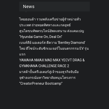
News
ไทยฮอนด้า รวมพลังเครือข่ายผู้จำหน่ายทั่ว
ประเทศ ถ่ายทอดทิศทางและกลยุทธ์
ฮุนไดขนทัพครบไลน์อัพลงสนาม ส่งแคมเปญ
“Hyundai Game On, Deal On”
เบนท์ลีย์ มอเตอร์ส ตีความ ‘Bentley Diamond’
ใหม่ ดีไซน์ระดับซิกเนเจอร์ในยนตรกรรม EV รุ่น
แรก
YAMAHA NMAX MAD MAX YECVT DRAG &
GYMKHANA CHALLENGE RACE 2
มาสด้าปั้นครีเอเตอร์สู่เจ้าของธุรกิจจับมือ
จุฬาลงกรณ์มหาวิทยาลัยหนุนโครงการ
“CreatorPreneur Bootcamp”