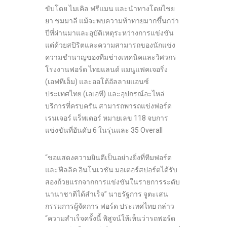
ขับโดย ไมเคิล ฟรีแมน และนำทางโดยไชย
ยา ชมมาลี แม้จะพบความท้าทายมากขึ้นกว่า
ปีที่ผ่านมาและอุบัติเหตุระหว่างการแข่งขัน
แต่ด้วยสปิริตและความสามารถของนักแข่ง
ความชำนาญของทีมช่างเทคนิคและวิศวกร
โรงงานฟอร์ด ไทยแลนด์ แมนูแฟคเจอริ่ง
(เอฟทีเอ็ม) และออโต้อัลลายแอนซ์
ประเทศไทย (เอเอที) และอุปกรณ์อะไหล่
บริการที่ครบครัน สามารถพารถแข่งฟอร์ด
เรนเจอร์ แร็พเตอร์ หมายเลข 118 จบการ
แข่งขันที่อันดับ 6 ในรุ่นและ 35 Overall
“ขอแสดงความยินดีเป็นอย่างยิ่งที่ทีมฟอร์ด
และฟีลลิค อินโนเวชัน มอเตอร์สปอร์ตได้รับ
สองถ้วยแรกจากการแข่งขันในรายการระดับ
นานาชาติได้สำเร็จ” นายรัฐการ จูตะเสน
กรรมการผู้จัดการ ฟอร์ด ประเทศไทย กล่าว
“ความสำเร็จครั้งนี้ พิสูจน์ให้เห็นว่ารถฟอร์ด