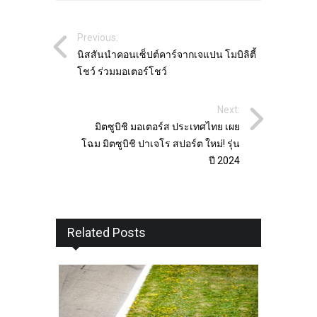
Previous:
นิสสันนำคอนเซ็ปต์คาร์จากเจแปน โมบิลิตี้
โชว์ ร่วมมอเตอร์โชว์
Next:
มิตซูบิชิ มอเตอร์ส ประเทศไทย เผย
โฉม มิตซูบิชิ ปาเจโร สปอร์ต ใหม่! รุ่น
ปี 2024
Related Posts