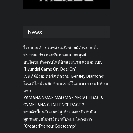
News
ไทยฮอนด้า รวมพลังเครือข่ายผู้จำหน่ายทั่ว
ประเทศ ถ่ายทอดทิศทางและกลยุทธ์
ฮุนไดขนทัพครบไลน์อัพลงสนาม ส่งแคมเปญ
“Hyundai Game On, Deal On”
เบนท์ลีย์ มอเตอร์ส ตีความ ‘Bentley Diamond’
ใหม่ ดีไซน์ระดับซิกเนเจอร์ในยนตรกรรม EV รุ่น
แรก
YAMAHA NMAX MAD MAX YECVT DRAG &
GYMKHANA CHALLENGE RACE 2
มาสด้าปั้นครีเอเตอร์สู่เจ้าของธุรกิจจับมือ
จุฬาลงกรณ์มหาวิทยาลัยหนุนโครงการ
“CreatorPreneur Bootcamp”