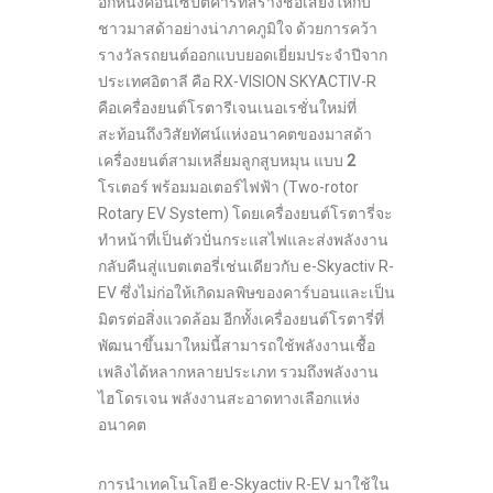
อีกหนึ่งคอนเซ็ปต์คาร์ที่สร้างชื่อเสียงให้กับ
ชาวมาสด้าอย่างน่าภาคภูมิใจ ด้วยการคว้า
รางวัลรถยนต์ออกแบบยอดเยี่ยมประจำปีจาก
ประเทศอิตาลี คือ RX-VISION
SKYACTIV-R
คือเครื่องยนต์โรตารีเจนเนอเรชั่นใหม่ที่
สะท้อนถึงวิสัยทัศน์แห่งอนาคตของมาสด้า
เครื่องยนต์สามเหลี่ยมลูกสูบหมุน แบบ
2
โรเตอร์ พร้อมมอเตอร์ไฟฟ้า (Two-rotor
Rotary EV System) โดยเครื่องยนต์โรตารี่จะ
ทำหน้าที่เป็นตัวปั่นกระแสไฟและส่งพลังงาน
กลับคืนสู่แบตเตอรี่เช่นเดียวกับ e-Skyactiv R-
EV ซึ่งไม่ก่อให้เกิดมลพิษของคาร์บอนและเป็น
มิตรต่อสิ่งแวดล้อม อีกทั้งเครื่องยนต์โรตารี่ที่
พัฒนาขึ้นมาใหม่นี้สามารถใช้พลังงานเชื้อ
เพลิงได้หลากหลายประเภท รวมถึงพลังงาน
ไฮโดรเจน พลังงานสะอาดทางเลือกแห่ง
อนาคต
การนำเทคโนโลยี e-Skyactiv R-EV มาใช้ใน