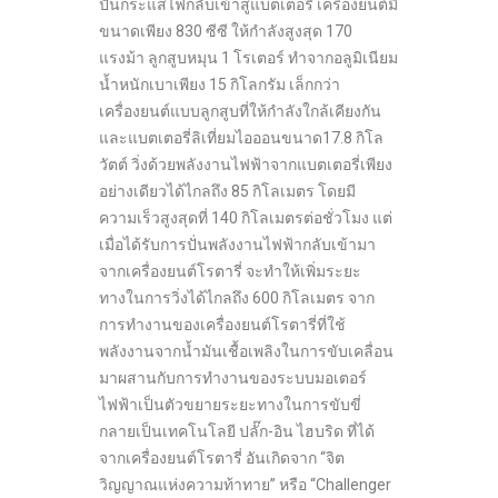
ปั่นกระแสไฟกลับเข้าสู่แบตเตอรี่ เครื่องยนต์มี
ขนาดเพียง 830 ซีซี ให้กำลังสูงสุด 170
แรงม้า ลูกสูบหมุน 1 โรเตอร์ ทำจากอลูมิเนียม
น้ำหนักเบาเพียง 15 กิโลกรัม เล็กกว่า
เครื่องยนต์แบบลูกสูบที่ให้กำลังใกล้เคียงกัน
และแบตเตอรี่ลิเที่ยมไอออนขนาด17.8 กิโล
วัตต์ วิ่งด้วยพลังงานไฟฟ้าจากแบตเตอรี่เพียง
อย่างเดียวได้ไกลถึง 85 กิโลเมตร โดยมี
ความเร็วสูงสุดที่ 140 กิโลเมตรต่อชั่วโมง แต่
เมื่อได้รับการปั่นพลังงานไฟฟ้ากลับเข้ามา
จากเครื่องยนต์โรตารี่ จะทำให้เพิ่มระยะ
ทางในการวิ่งได้ไกลถึง 600 กิโลเมตร จาก
การทำงานของเครื่องยนต์โรตารี่ที่ใช้
พลังงานจากน้ำมันเชื้อเพลิงในการขับเคลื่อน
มาผสานกับการทำงานของระบบมอเตอร์
ไฟฟ้าเป็นตัวขยายระยะทางในการขับขี่
กลายเป็นเทคโนโลยี ปลั๊ก-อิน ไฮบริด ที่ได้
จากเครื่องยนต์โรตารี่ อันเกิดจาก “จิต
วิญญาณแห่งความท้าทาย” หรือ “Challenger