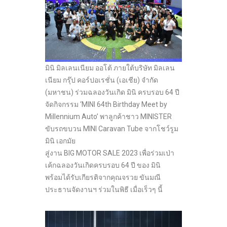
มินิ มิลเลนเนียม ออโต้ ภายใต้บริษัท มิลเลน
เนียม กรุ๊ป คอร์ปอเรชั่น (เอเชีย) จำกัด
(มหาชน) ร่วมฉลองวันเกิด มินิ ครบรอบ 64 ปี
จัดกิจกรรม ‘MINI 64
th
Birthday Meet by
Millennium Auto’ พาลูกค้าชาว MINISTER
ขับรถขบวน MINI Caravan Tube จากโชว์รูม
มินิ เอกมัย
สู่งาน BIG MOTOR SALE 2023 เพื่อร่วมเป่า
เค้กฉลองวันเกิดครบรอบ 64 ปี ของ มินิ
พร้อมได้รับเกียรติจากคุณจรวย ขันมณี
ประธานจัดงานฯ ร่วมในพิธี เมื่อเร็วๆ นี้