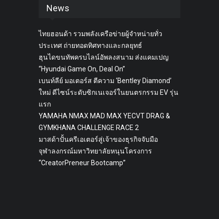
News
ไทยฮอนด้า รวมพลังเครือข่ายผู้จำหน่ายทั่ว
ประเทศ ถ่ายทอดทิศทางและกลยุทธ์
ฮุนไดขนทัพครบไลน์อัพลงสนาม ส่งแคมเปญ
“Hyundai Game On, Deal On”
เบนท์ลีย์ มอเตอร์ส ตีความ ‘Bentley Diamond’
ใหม่ ดีไซน์ระดับซิกเนเจอร์ในยนตรกรรม EV รุ่น
แรก
YAMAHA NMAX MAD MAX YECVT DRAG &
GYMKHANA CHALLENGE RACE 2
มาสด้าปั้นครีเอเตอร์สู่เจ้าของธุรกิจจับมือ
จุฬาลงกรณ์มหาวิทยาลัยหนุนโครงการ
“CreatorPreneur Bootcamp”