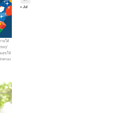
« Jul
 ภายใต้
tory’
มสุขให้
้ปกครอง