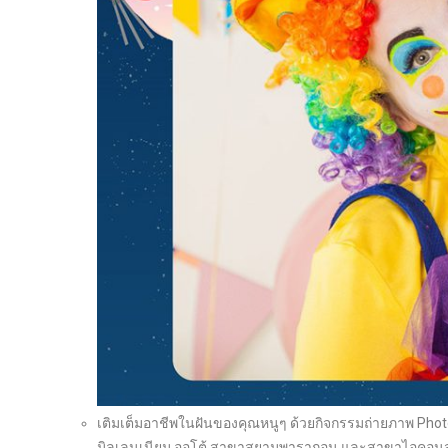
เติมเต็มอาชีพในฝันของคุณหนูๆ ด้วยกิจกรรมถ่ายภาพ Photo Bo
มิลเลนเนียม ออโต้ สาขาสยามพารากอน และสาขาไอคอน