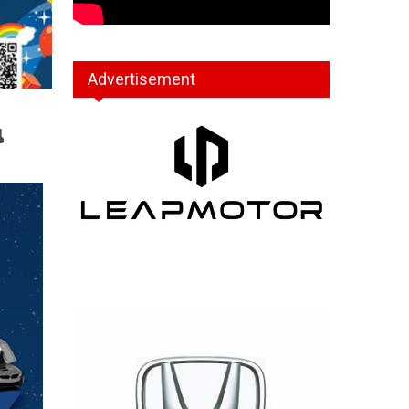
Advertisement
น