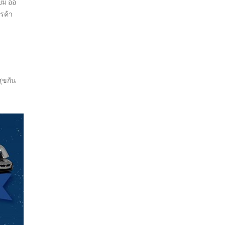
ียม ออ
รค้า
สุขกัน