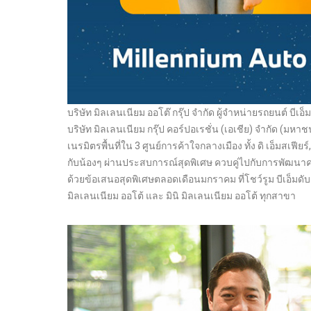
บริษัท มิลเลนเนียม ออโต๊ กรุ๊ป จำกัด ผู้จำหน่ายรถยนต์ บีเอ
บริษัท มิลเลนเนียม กรุ๊ป คอร์ปอเรชั่น (เอเชีย) จำกัด (ม
เนรมิตรพื้นที่ใน 3 ศูนย์การค้าใจกลางเมือง ทั้ง ดิ เอ็ม
กับน้องๆ ผ่านประสบการณ์สุดพิเศษ ควบคู่ไปกับการพัฒนาคว
ด้วยข้อเสนอสุดพิเศษตลอดเดือนมกราคม ที่โชว์รูม บีเอ็มดับเ
มิลเลนเนียม ออโต้ และ มินิ มิลเลนเนียม ออโต้ ทุกสาขา