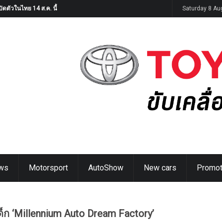
G9
Saturday 8 Au
ws
Motorsport
AutoShow
New cars
Promot
เด็ก ‘Millennium Auto Dream Factory’