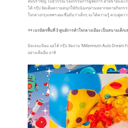
สมปราชญ์ โบสุวรรณ รองกรรมการผู้จัดการ ฝ่ายขายและการตลา
โต้ กรุ๊ป จัดเต็มความสนุกให้กับน้องๆผ่านหลากหลายกิจกร
ใจกลางกรุงเทพฯ ผมเชื่อมั่นว่าเด็กๆ จะได้ความรู้ ควบคู
++ เนรมิตรพื้นที่ 3 ศูนย์การค้าใจกลางเมือง เป็นสนามเด็ก
มิลเลนเนียม ออโต้ กรุ๊ป จัดงาน ‘Millennium Auto Dream 
อย่างเต็มอิ่ม อาทิ