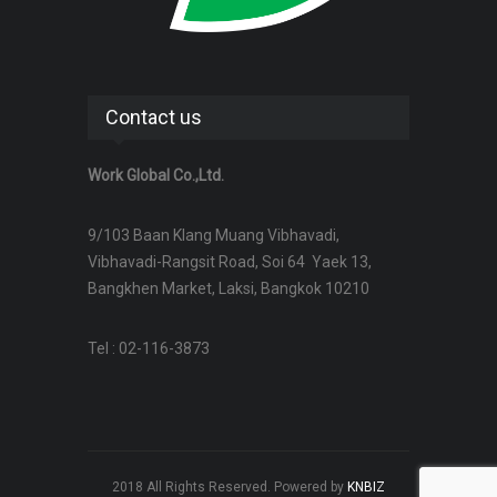
Contact us
Work Global Co.,Ltd.
9/103 Baan Klang Muang Vibhavadi,
Vibhavadi-Rangsit Road, Soi 64 Yaek 13,
Bangkhen Market, Laksi, Bangkok 10210
Tel : 02-116-3873
2018 All Rights Reserved. Powered by
KNBIZ