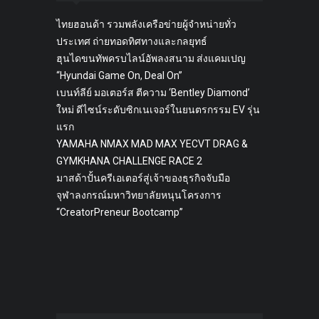
ไทยฮอนด้า รวมพลังเครือข่ายผู้จำหน่ายทั่ว
ประเทศ ถ่ายทอดทิศทางและกลยุทธ์
ฮุนไดขนทัพครบไลน์อัพลงสนาม ส่งแคมเปญ
“Hyundai Game On, Deal On”
เบนท์ลีย์ มอเตอร์ส ตีความ ‘Bentley Diamond’
ใหม่ ดีไซน์ระดับซิกเนเจอร์ในยนตรกรรม EV รุ่น
แรก
YAMAHA NMAX MAD MAX YECVT DRAG &
GYMKHANA CHALLENGE RACE 2
มาสด้าปั้นครีเอเตอร์สู่เจ้าของธุรกิจจับมือ
จุฬาลงกรณ์มหาวิทยาลัยหนุนโครงการ
“CreatorPreneur Bootcamp”