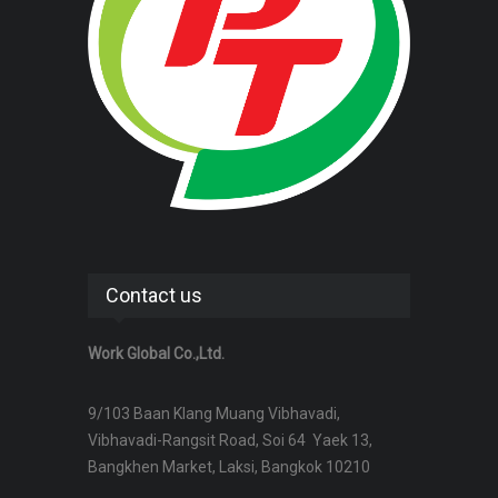
Contact us
Work Global Co.,Ltd.
9/103 Baan Klang Muang Vibhavadi,
Vibhavadi-Rangsit Road, Soi 64 Yaek 13,
Bangkhen Market, Laksi, Bangkok 10210