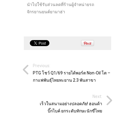
นำไปใช้รับส่วนลดที่ร้านผู้จำหน่ายรถ
จักรยานยนต์ยามาฮ่า
Previous:
PTG โชว์ Q1/69 รายได้พอร์ต Non-Oil โต –
กาแฟพันธุ์ไทยทะยาน 2.3 พันสาขา
Next:
เร็วในสนามอย่างปลอดภัย! ฮอนด้า
บิ๊กไบค์ ยกระดับทักษะนักขี่ไทย