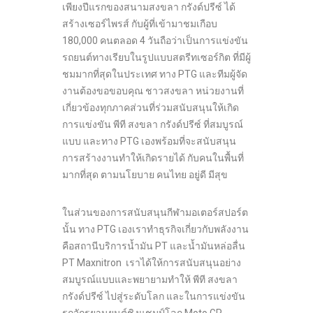
เพียงปีแรกของสนามสงขลา กรังด์ปรีซ์ ได้
สร้างเซอร์ไพรส์ กับผู้ที่เข้ามาชมเกือบ
180,000 คนตลอด 4 วันถือว่าเป็นการแข่งขัน
รถยนต์ทางเรียบในรูปแบบสตรีทเซอร์กิต ที่มีผู้
ชมมากที่สุดในประเทศ ทาง PTG และทีมผู้จัด
งานต้องขอขอบคุณ ชาวสงขลา หน่วยงานที่
เกี่ยวข้องทุกภาคส่วนที่ร่วมสนับสนุนให้เกิด
การแข่งขัน พีที สงขลา กรังด์ปรีซ์ ที่สมบูรณ์
แบบ และทาง PTG เองพร้อมที่จะสนับสนุน
การสร้างงานทำให้เกิดรายได้ กับคนในพื้นที่
มากที่สุด ตามนโยบาย คนไทย อยู่ดี มีสุข
ในส่วนของการสนับสนุนกีฬามอเตอร์สปอร์ต
นั้น ทาง PTG เองเราทำธุรกิจเกี่ยวกับพลังงาน
คือสถานีบริการน้ำมัน PT และน้ำมันหล่อลื่น
PT Maxnitron เราได้ให้การสนับสนุนอย่าง
สมบูรณ์แบบและพยายามทำให้ พีที สงขลา
กรังด์ปรีซ์ ไปสู่ระดับโลก และในการแข่งขัน