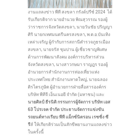
งานแถลงข่าว พีที สงขลา กรังด์ปรีซ์ 2024 ได้
รับเกียรติจาก นายอำนวย พิณสุวรรณ รองผู้
ว่าราชการจังหวัดสงขลา, นายวันชัย ปริญญา
ศิริ นายกเทศมนตรีนครสงขลา, พ.ต.อ.บันเทิง
เหล่าเจริญ ผู้กำกับการสถานีตำรวจภูธรเมือง
สงขลา, นายจรัส ชุมปาน ผู้เชี่ยวชาญพิเศษ
ด้านการพัฒนาสังคม องค์การบริหารส่วน
จังหวัดสงขลา, นางสาวกษมา ราญฎร รองผู้
อำนวยการสำนักงานการท่องเที่ยวแห่ง
ประเทศไทย สำนักงานหาดใหญ่, นายฉลอง
ติรไตรภูษิต ผู้อำนวยการฝ่ายสื่อสารองค์กร
บริษัท พีทีจี เอ็นเนอยี จำกัด (มหาชน) และ
นายศิลป์ ธีรนิติ กรรมการผู้จัดการ บริษัท เอส
63
โปรเจค จำกัด ประธานจัดการแข่งขัน
รถยนต์ทางเรียบ พีที แม็กซ์นิตรอน เรซซิ่ง ซี
รี
ส์ ให้เกียรติร่วมเป็นสักขีพยานงานแถลงข่าว
ในครั้งนี้