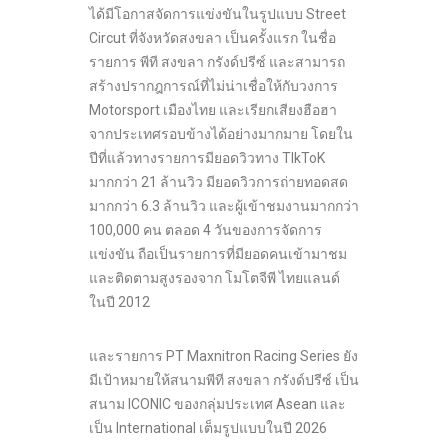
ได้มีโอกาสจัดการแข่งขันในรูปแบบ Street
Circut ที่จังหวัดสงขลา เป็นครั้งแรก ในชื่อ
รายการ พีที สงขลา กรังด์ปรีซ์ และสามารถ
สร้างปรากฎการณ์ที่ไม่น่าเชื่อให้กับวงการ
Motorsport เมืองไทย และเรียกเสียงฮือฮา
จากประเทศรอบข้างได้อย่างมากมาย โดยใน
ปีที่แล้วทางรายการมียอดวิวทาง TIkToK
มากกว่า 21 ล้านวิว มียอดวิวการถ่ายทอดสด
มากกว่า 6.3 ล้านวิว และผู้เข้าชมงานมากกว่า
100,000 คน ตลอด 4 วันของการจัดการ
แข่งขัน ถือเป็นรายการที่มียอดคนเข้ามาชม
และติดตามสูงรองจาก โมโตจีพี ไทยแลนด์
ในปี 2012
และรายการ PT Maxnitron Racing Series ยัง
มีเป้าหมายให้สนามพีที สงขลา กรังด์ปรีซ์ เป็น
สนาม ICONIC ของกลุ่มประเทศ Asean และ
เป็น International เต็มรูปแบบในปี 2026