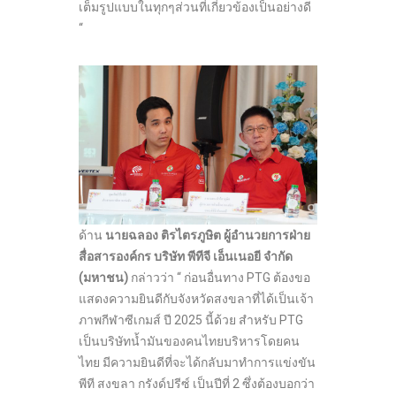
เต็มรูปแบบในทุกๆส่วนที่เกี่ยวข้องเป็นอย่างดี
“
ด้าน
นายฉลอง ติรไตรภูษิต ผู้อำนวยการฝ่าย
สื่อสารองค์กร บริษัท พีทีจี เอ็นเนอยี จำกัด
(
มหาชน
)
กล่าวว่า “ ก่อนอื่นทาง PTG ต้องขอ
แสดงความยินดีกับจังหวัดสงขลาที่ได้เป็นเจ้า
ภาพกีฬาซีเกมส์ ปี 2025 นี้ด้วย สำหรับ PTG
เป็นบริษัทน้ำมันของคนไทยบริหารโดยคน
ไทย มีความยินดีที่จะได้กลับมาทำการแข่งขัน
พีที สงขลา กรังด์ปรีซ์ เป็นปีที่ 2 ซึ่งต้องบอกว่า