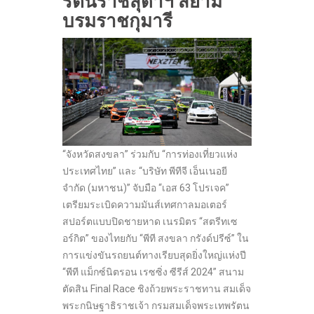
รัตนราชสุดาฯ สยาม
บรมราชกุมารี
“จังหวัดสงขลา” ร่วมกับ “การท่องเที่ยวแห่ง
ประเทศไทย” และ “บริษัท พีทีจี เอ็นเนอยี
จำกัด (มหาชน)” จับมือ “เอส 63 โปรเจค”
เตรียมระเบิดความมันส์เทศกาลมอเตอร์
สปอร์ตแบบปิดชายหาด
เนรมิตร “สตรีทเซ
อร์กิต” ของไทยกับ “พีที สงขลา กรังด์ปรีซ์” ใน
การแข่งขันรถยนต์ทางเรียบสุดยิ่งใหญ่แห่งปี
“พีที แม็กซ์นิตรอน เรซซิ่ง ซีรีส์ 2024” สนาม
ตัดสิน Final Race ชิงถ้วยพระราชทาน สมเด็จ
พระกนิษฐาธิราชเจ้า กรมสมเด็จพระเทพรัตน