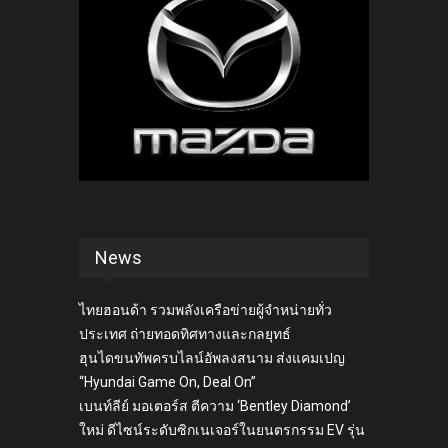
News
ไทยฮอนด้า รวมพลังเครือข่ายผู้จำหน่ายทั่ว
ประเทศ ถ่ายทอดทิศทางและกลยุทธ์
ฮุนไดขนทัพครบไลน์อัพลงสนาม ส่งแคมเปญ
“Hyundai Game On, Deal On”
เบนท์ลีย์ มอเตอร์ส ตีความ ‘Bentley Diamond’
ใหม่ ดีไซน์ระดับซิกเนเจอร์ในยนตรกรรม EV รุ่น