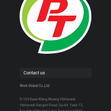
Contact us
Work Global Co.,Ltd.
9/103 Baan Klang Muang Vibhavadi,
Vibhavadi-Rangsit Road, Soi 64 Yaek 13,