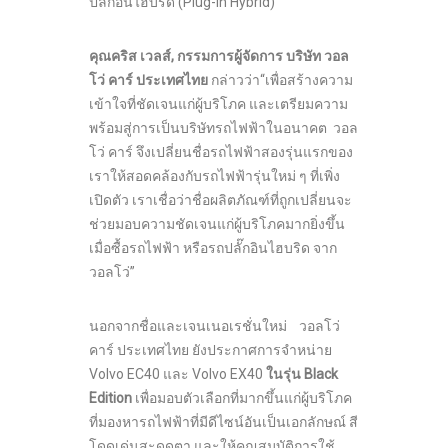
ปลั๊กอินไฮบริด (Plug-in Hybrid)
คุณคริส เวลส์
, กรรมการผู้จัดการ บริษัท วอล
โว่ คาร์ ประเทศไทย
กล่าวว่า“เพื่อสร้างความ
เข้าใจที่ชัดเจนแก่ผู้บริโภค และเตรียมความ
พร้อมสู่การเป็นบริษัทรถไฟฟ้าในอนาคต วอล
โว่ คาร์ จึงเปลี่ยนชื่อรถไฟฟ้าสองรุ่นแรกของ
เราให้สอดคล้องกับรถไฟฟ้ารุ่นใหม่ ๆ ที่เพิ่ง
เปิดตัว เราเชื่อว่าชื่อผลิตภัณฑ์ที่ถูกเปลี่ยนจะ
ช่วยมอบความชัดเจนแก่ผู้บริโภคมากยิ่งขึ้น
เมื่อซื้อรถไฟฟ้า หรือรถปลั๊กอินไฮบริด จาก
วอลโว่”
นอกจากชื่อและเจนเนอเรชั่นใหม่ วอลโว่
คาร์ ประเทศไทย ยังประกาศการจำหน่าย
Volvo EC40 และ Volvo EX40
ในรุ่น
Black
Edition
เพื่อมอบตัวเลือกที่มากขึ้นแก่ผู้บริโภค
ที่มองหารถไฟฟ้าที่มีดีไซน์อันเป็นเอกลักษณ์ สี
โดดเด่นสะดุดตา และให้คุณสมบัติการใช้