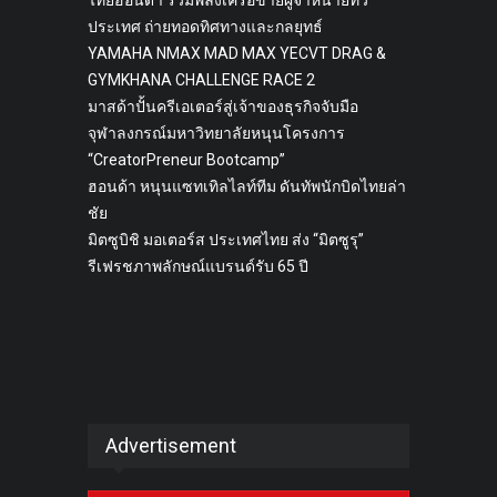
ไทยฮอนด้า รวมพลังเครือข่ายผู้จำหน่ายทั่ว
ประเทศ ถ่ายทอดทิศทางและกลยุทธ์
YAMAHA NMAX MAD MAX YECVT DRAG &
GYMKHANA CHALLENGE RACE 2
มาสด้าปั้นครีเอเตอร์สู่เจ้าของธุรกิจจับมือ
จุฬาลงกรณ์มหาวิทยาลัยหนุนโครงการ
“CreatorPreneur Bootcamp”
ฮอนด้า หนุนแซทเทิลไลท์ทีม ดันทัพนักบิดไทยล่า
ชัย
มิตซูบิชิ มอเตอร์ส ประเทศไทย ส่ง “มิตซูรุ”
รีเฟรชภาพลักษณ์แบรนด์รับ 65 ปี
Advertisement