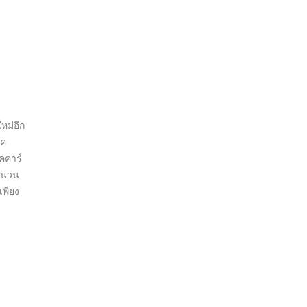
หม่อีก
ปค
คคาร์
จำนวน
เพียง