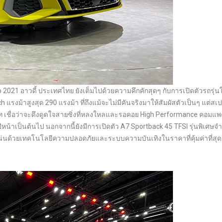
021 อาวดี้ ประเทศไทย ยังเต็มไปด้วยความคึกคักสุดๆ กับการเปิดตัวรถรุ่นใ
แรงม้าสูงสุด 290 แรงม้า ที่ถึงแม้จะไม่มีคันจริงมาให้สัมผัสตัวเป็นๆ แต่สเ
าท เชื่อว่าจะดึงดูดใจสายซิ่งที่หลงใหลและรอคอย High Performance คอมแพ
ีหน้าเป็นต้นไป นอกจากนี้ยังมีการเปิดตัว A7 Sportback 45 TFSI รุ่นพิเศษ
น่นด้วยเทคโนโลยีความปลอดภัยและระบบความบันเทิงในราคาที่คุ้มค่าที่สุด