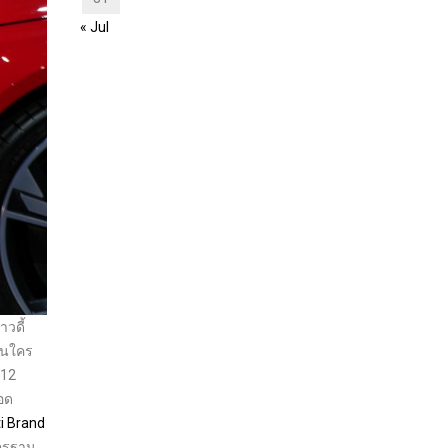
« Jul
วดี้
ือนใคร
-12
ยอด
i Brand
าตรฐาน