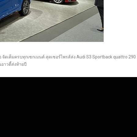
้อ จัดเต็มครบทุกเซกเมนต์ สุดเซอร์ไพรส์ส่ง Audi S3 Sportback quattro 290
าวดี้ส่งท้ายปี