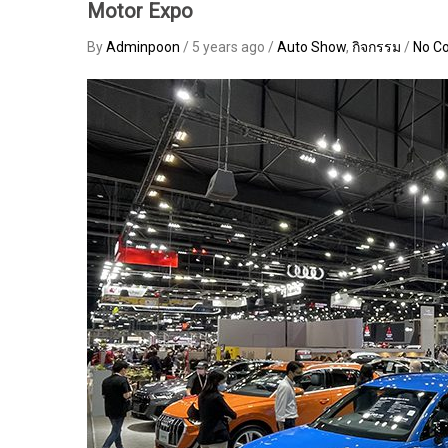
Motor Expo
By
Adminpoon
/ 5 years ago /
Auto Show
,
กิจกรรม
/
No C