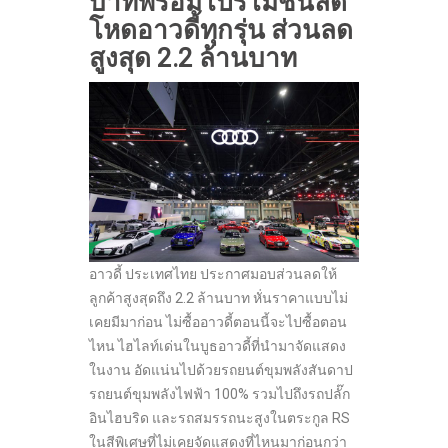
บาทพร้อมโปรโมชั่นลด
โหดอาวดี้ทุกรุ่น ส่วนลด
สูงสุด 2.2 ล้านบาท
อาวดี้ ประเทศไทย ประกาศมอบส่วนลดให้
ลูกค้าสูงสุดถึง 2.2 ล้านบาท หั่นราคาแบบไม่
เคยมีมาก่อน ไม่ซื้ออาวดี้ตอนนี้จะไปซื้อตอน
ไหน ไฮไลท์เด่นในบูธอาวดี้ที่นำมาจัดแสดง
ในงาน อัดแน่นไปด้วยรถยนต์ขุมพลังสันดาป
รถยนต์ขุมพลังไฟฟ้า 100% รวมไปถึงรถปลั๊ก
อินไฮบริด และรถสมรรถนะสูงในตระกูล RS
ในสีพิเศษที่ไม่เคยจัดแสดงที่ไหนมาก่อนกว่า