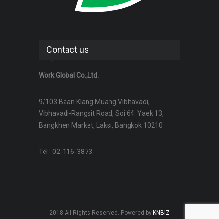
Contact us
Work Global Co.,Ltd.
9/103 Baan Klang Muang Vibhavadi,
Vibhavadi-Rangsit Road, Soi 64 Yaek 13,
Bangkhen Market, Laksi, Bangkok 10210
Tel : 02-116-3873
2018 All Rights Reserved. Powered by
KNBIZ