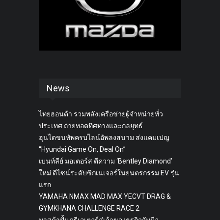
News
ไทยฮอนด้า รวมพลังเครือข่ายผู้จำหน่ายทั่ว
ประเทศ ถ่ายทอดทิศทางและกลยุทธ์
ฮุนไดขนทัพครบไลน์อัพลงสนาม ส่งแคมเปญ
“Hyundai Game On, Deal On”
เบนท์ลีย์ มอเตอร์ส ตีความ ‘Bentley Diamond’
ใหม่ ดีไซน์ระดับซิกเนเจอร์ในยนตรกรรม EV รุ่น
แรก
YAMAHA NMAX MAD MAX YECVT DRAG &
GYMKHANA CHALLENGE RACE 2