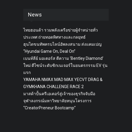
News
ไทยฮอนด้า รวมพลังเครือข่ายผู้จำหน่ายทั่ว
ประเทศ ถ่ายทอดทิศทางและกลยุทธ์
ฮุนไดขนทัพครบไลน์อัพลงสนาม ส่งแคมเปญ
“Hyundai Game On, Deal On”
เบนท์ลีย์ มอเตอร์ส ตีความ ‘Bentley Diamond’
ใหม่ ดีไซน์ระดับซิกเนเจอร์ในยนตรกรรม EV รุ่น
แรก
YAMAHA NMAX MAD MAX YECVT DRAG &
GYMKHANA CHALLENGE RACE 2
มาสด้าปั้นครีเอเตอร์สู่เจ้าของธุรกิจจับมือ
จุฬาลงกรณ์มหาวิทยาลัยหนุนโครงการ
“CreatorPreneur Bootcamp”