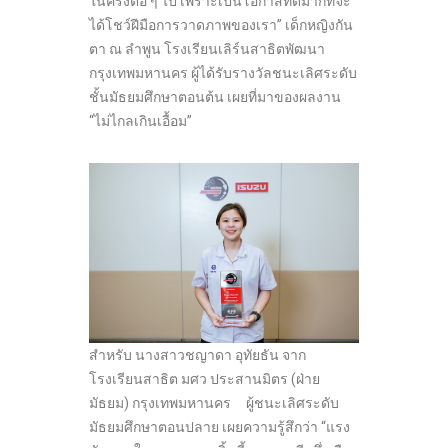
ในครั้งต่อ ๆ ไป เพราะเป็นโอกาสที่ดีมากที่จะ
ได้โชว์ฝีมือการวาดภาพของเรา” เด็กหญิงกัน
ตา ณ ลำพูน โรงเรียนเลิร์นสาธิตพัฒนา
กรุงเทพมหานคร ผู้ได้รับรางวัลชนะเลิศระดับ
ชั้นมัธยมศึกษาตอนต้น เผยที่มาของผลงาน
“ไม่ไกลเกินเอื้อม”
สำหรับ นางสาวชญาดา อุทัยธัน จาก
โรงเรียนสาธิต มศว ประสานมิตร (ฝ่าย
มัธยม) กรุงเทพมหานคร ผู้ชนะเลิศระดับ
มัธยมศึกษาตอนปลาย เผยความรู้สึกว่า “แรง