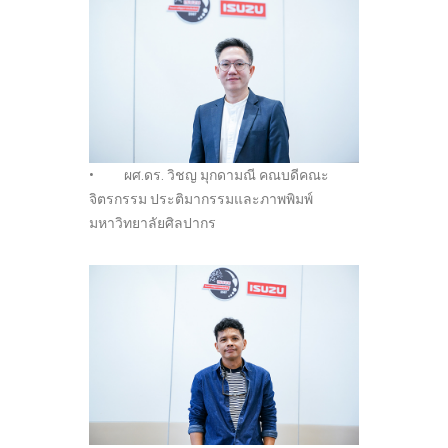
• ผศ.ดร. วิชญ มุกดามณี คณบดีคณะ
จิตรกรรม ประติมากรรมและภาพพิมพ์
มหาวิทยาลัยศิลปากร