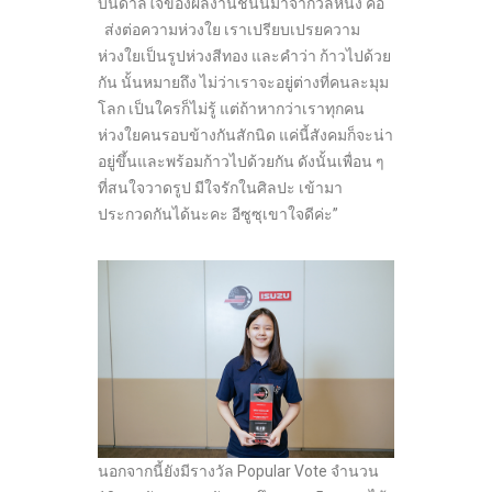
บันดาลใจของผลงานชิ้นนี้มาจากวลีหนึ่ง คือ
ส่งต่อความห่วงใย เราเปรียบเปรยความ
ห่วงใยเป็นรูปห่วงสีทอง และคำว่า ก้าวไปด้วย
กัน นั้นหมายถึง ไม่ว่าเราจะอยู่ต่างที่คนละมุม
โลก เป็นใครก็ไม่รู้ แต่ถ้าหากว่าเราทุกคน
ห่วงใยคนรอบข้างกันสักนิด แค่นี้สังคมก็จะน่า
อยู่ขึ้นและพร้อมก้าวไปด้วยกัน ดังนั้นเพื่อน ๆ
ที่สนใจวาดรูป มีใจรักในศิลปะ เข้ามา
ประกวดกันได้นะคะ อีซูซุเขาใจดีค่ะ”
นอกจากนี้ยังมีรางวัล Popular Vote จำนวน