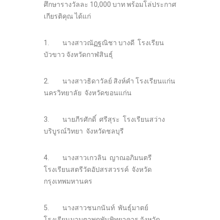
ศึกษารางวัลละ 10,000 บาท พร้อมโล่ประกาศ
เกียรติคุณ ได้แก่
1. นางสาวณัฏฐณิชา บางดี โรงเรียน
บัวขาว จังหวัดกาฬสินธุ์
2. นางสาวธิดาวัลย์ สิงห์คำ โรงเรียนแก่น
นครวิทยาลัย จังหวัดขอนแก่น
3. นายภีรศักดิ์ ศรีสุระ โรงเรียนสว่าง
บริบูรณ์วิทยา จังหวัดชลบุรี
4. นางสาวเกวลิน ญาณอภิมนตรี
โรงเรียนสตรีวัดอัปสรสวรรค์ จังหวัด
กรุงเทพมหานคร
5. นางสาวชนกนันท์ พันธุ์มาตย์
โรงเรียนมาบตาพุดพันพิทยาคาร จังหวัด