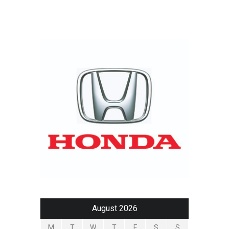
August 2026
M
T
W
T
F
S
S