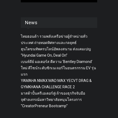
News
ไทยฮอนด้า รวมพลังเครือข่ายผู้จำหน่ายทั่ว
ประเทศ ถ่ายทอดทิศทางและกลยุทธ์
ฮุนไดขนทัพครบไลน์อัพลงสนาม ส่งแคมเปญ
“Hyundai Game On, Deal On”
เบนท์ลีย์ มอเตอร์ส ตีความ ‘Bentley Diamond’
ใหม่ ดีไซน์ระดับซิกเนเจอร์ในยนตรกรรม EV รุ่น
แรก
YAMAHA NMAX MAD MAX YECVT DRAG &
GYMKHANA CHALLENGE RACE 2
มาสด้าปั้นครีเอเตอร์สู่เจ้าของธุรกิจจับมือ
จุฬาลงกรณ์มหาวิทยาลัยหนุนโครงการ
“CreatorPreneur Bootcamp”