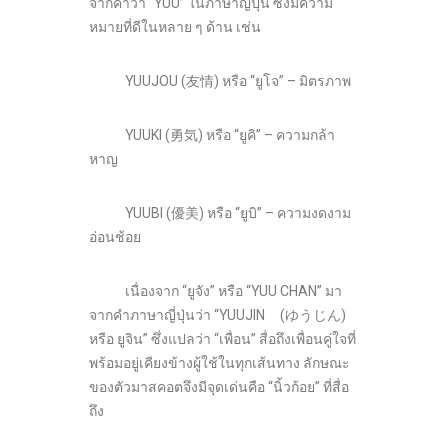
จากคำว่า “YUU” ในภาษาญี่ปุ่น ซึ่งมีความ
หมายที่ดีในหลาย ๆ ด้าน เช่น
YUUJOU (友情) หรือ “ยูโจ” – มิตรภาพ
YUUKI (勇気) หรือ “ยูคิ” – ความกล้า
หาญ
YUUBI (優美) หรือ “ยูบิ” – ความงดงาม
อ่อนช้อย
เนื่องจาก “ยูจัง” หรือ “YUU CHAN” มา
จากคำภาษาญี่ปุ่นว่า “YUUJIN (ゆうじん)
หรือ ยูจิน” ซึ่งแปลว่า “เพื่อน” สื่อถึงเพื่อนคู่ใจที่
พร้อมอยู่เคียงข้างผู้ใช้ในทุกเส้นทาง ลักษณะ
ของตัวมาสคอตจึงมีจุดเด่นคือ “นิ้วก้อย” ที่สื่อ
ถึง