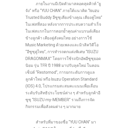
ภายในงานมีเปิดตัวมาสคอตสุดคิวท์ “ยู
จัง” หรือ “YUU CHAN” ภายใต้แนวคิด “Isuzu
Trusted Buddy อีซูซุเคียงข้างคุณ เคียงคู่ไทย”
ในเฟสที่สอง หลังจากการประสบความสำเร็จ
ในเฟสแรกในการตอกย้ำคุณค่าแบรนด์เคียง
ข้างลูกค้า เคียงคู่สังคมไทย อย่างการใช้
Music Marketing ด้วยเพลงและมิวสิควิดีโอ
“อีซูซุคู่ไทย”, การทำรถตกแต่งพิเศษ “ISUZU
DRAGONMAX” โดยการใช้รถปิกอัพอีซูซุยอด
นิยม รุ่น TFR ปี 1988 มาปรับลุคใหม่ ในคอน
เซ็ปต์ “Restomod”, การยกระดับการดูแล
ลูกค้าใหม่ หรือ Isuzu Operation Standard
(IOS) 4.0, โปรแกรมสะสมคะแนนเพื่อเลื่อน
ระดับรับสิทธิประโยชน์ต่าง ๆ สำหรับลูกค้าอี
ซูซุ “ISUZU my-MEMBER” รวมถึงการจัด
กิจกรรมเพื่อสังคมต่าง ๆ มากมาย
สำหรับที่มาของชื่อ “YUU CHAN” มา