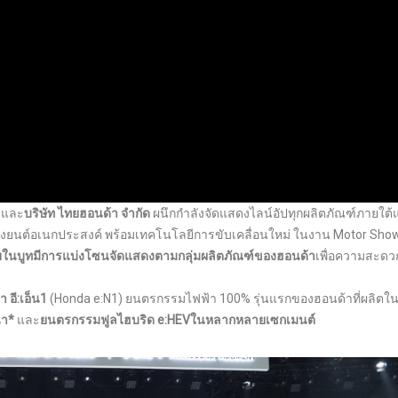
และ
บริษัท ไทยฮอนด้า จำกัด
ผนึกกำลังจัดแสดงไลน์อัปทุกผลิตภัณฑ์ภายใต้
่องยนต์อเนกประสงค์ พร้อมเทคโนโลยีการขับเคลื่อนใหม่ ในงาน Motor Sho
ในบูทมีการแบ่งโซนจัดแสดงตามกลุ่มผลิตภัณฑ์ของฮอนด้า
เพื่อความสะด
 อี:เอ็น1
(Honda e:N1) ยนตรกรรมไฟฟ้า 100% รุ่นแรกของฮอนด้าที่ผลิตใ
นำ*
และ
ยนตรกรรมฟูลไฮบริด e:HEVในหลากหลายเซกเมนต์