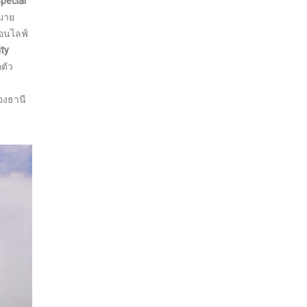
pecial
มาย
้อนไลฟ์
ity
กตัว
องธานี