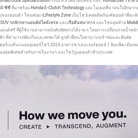
nald Duck Special Edition
’รถเอ.ที.สไตล์ไฮแฟชั่น และ ‘
Honda Dax 1978 S
0 ซีซี
ที่มาพร้อม
Honda E-Clutch Technology
และโมเดลที่น่าสนใจอีกมาก
ใหม่ของฮอนด้า โซนต่อมา
Lifestyle Zone
เป็นโชว์เคสผลิตภัณฑ์ฮอนด้าที่สะท
 SUV รถจักรยานยนต์สไตล์เทรล
และ
เรือสันทนาการ
และโซนสุดท้าย
Mobil
ฮนด์ฟรี ที่ผู้ใช้งานสามารถบังคับทิศทางได้ง่าย ๆ โดยการเปลี่ยนถ่ายน้ำหนั
ฟฟ้า ที่สามารถพับเก็บและพกพาได้ ลูกค้าที่สนใจสามารถเข้าชมและสัมผัส
อร์เนชั่นแนลมอเตอร์โชว์ 2024 อาคารชาเลนเจอร์ฮอลล์ 1 อิมแพ็ค เมืองท
อเสนอสุดพิเศษสำหรับภายในงานฯ และโชว์รูมฮอนด้าทั่วประเทศ