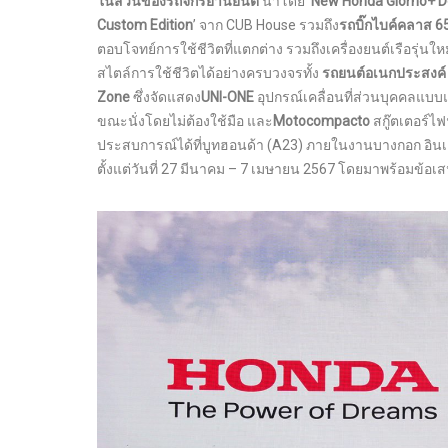
ในส่วนของรถจักรยานยนต์
นำโดย ‘
New Honda Giorno+ Do
Custom Edition
’ จาก CUB House รวมถึง
รถบิ๊กไบค์คลาส 65
ตอบโจทย์การใช้ชีวิตที่แตกต่าง รวมถึงเครื่องยนต์เรือรุ่น
สไตล์การใช้ชีวิตได้อย่างครบวงจรทั้ง
รถยนต์อเนกประสงค์
Zone
ซึ่งจัดแสดง
UNI-ONE
อุปกรณ์เคลื่อนที่ส่วนบุคคลแบบแ
ขณะนั่งโดยไม่ต้องใช้มือ และ
Motocompacto
สกู๊ตเตอร์ไ
ประสบการณ์ได้ที่บูทฮอนด้า (A23) ภายในงานบางกอก อินเต
ตั้งแต่วันที่ 27 มีนาคม – 7 เมษายน 2567 โดยมาพร้อมข้