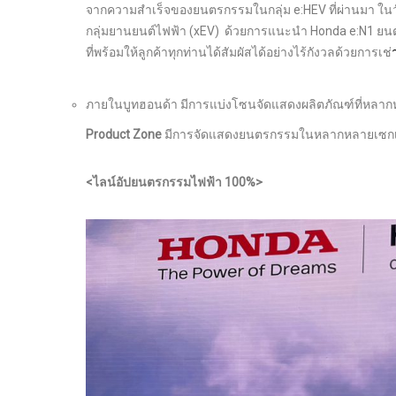
จากความสำเร็จของยนตรกรรมในกลุ่ม e:HEV ที่ผ่านมา ในวั
กลุ่มยานยนต์ไฟฟ้า (xEV) ด้วยการแนะนำ Honda e:N1 ยน
ที่พร้อมให้ลูกค้าทุกท่านได้สัมผัสได้อย่างไร้กังวลด้วยการเช่
ภายในบูทฮอนด้า มีการแบ่งโซนจัดแสดงผลิตภัณฑ์ที่หลากหล
Product Zone
มีการจัดแสดงยนตรกรรมในหลากหลายเซกเมน
<ไลน์อัปยนตรกรรมไฟฟ้า 100%>