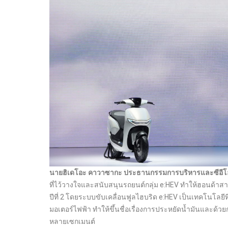
นายฮิเดโอะ คาวาซากะ ประธานกรรมการบริหารและซีอีโอ 
ที่ไว้วางใจและสนับสนุนรถยนต์กลุ่ม e:HEV ทำให้ฮอนด้าสา
ปีที่ 2 โดยระบบขับเคลื่อนฟูลไฮบริด e:HEV เป็นเทคโนโลย
มอเตอร์ไฟฟ้า ทำให้ขึ้นชื่อเรื่องการประหยัดน้ำมันและด้ว
หลายเซกเมนต์