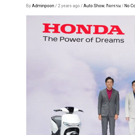
By
Adminpoon
/ 2 years ago /
Auto Show
,
กิจกรรม
/
No C