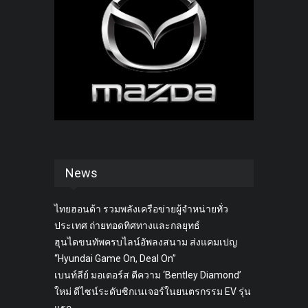
News
ไทยฮอนด้า รวมพลังเครือข่ายผู้จำหน่ายทั่ว
ประเทศ ถ่ายทอดทิศทางและกลยุทธ์
ฮุนไดขนทัพครบไลน์อัพลงสนาม ส่งแคมเปญ
“Hyundai Game On, Deal On”
เบนท์ลีย์ มอเตอร์ส ตีความ ‘Bentley Diamond’
ใหม่ ดีไซน์ระดับซิกเนเจอร์ในยนตรกรรม EV รุ่น
แรก