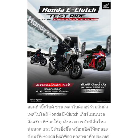
ฮอนด้าบิ๊กไบค์ ชวนเหล่าไบค์เกอร์ร่วมสัมผัส
เทคโนโลยี Honda E-Clutch เกียร์แมนนวล
อัจฉริยะที่ช่วยให้ทุกจังหวะการขับขี่ลื่นไหล
นุ่มนวล และขี่ง่ายยิ่งขึ้น พร้อมเปิดให้ทดลอง
ขับฟรีที่ Honda BigWing ทุกสาขาทั่วประเทศ