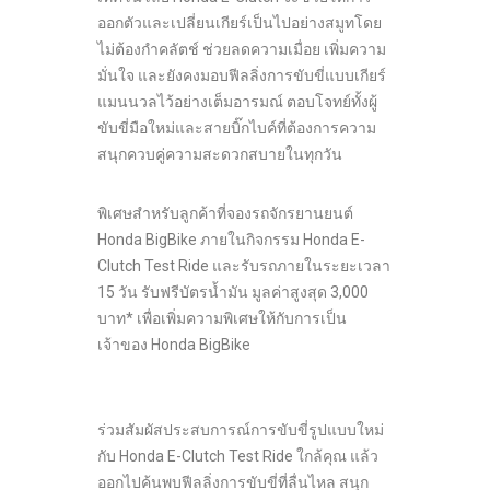
ออกตัวและเปลี่ยนเกียร์เป็นไปอย่างสมูทโดย
ไม่ต้องกำคลัตช์ ช่วยลดความเมื่อย เพิ่มความ
มั่นใจ และยังคงมอบฟีลลิ่งการขับขี่แบบเกียร์
แมนนวลไว้อย่างเต็มอารมณ์ ตอบโจทย์ทั้งผู้
ขับขี่มือใหม่และสายบิ๊กไบค์ที่ต้องการความ
สนุกควบคู่ความสะดวกสบายในทุกวัน
พิเศษสำหรับลูกค้าที่จองรถจักรยานยนต์
Honda BigBike ภายในกิจกรรม Honda E-
Clutch Test Ride และรับรถภายในระยะเวลา
15 วัน รับฟรีบัตรน้ำมัน มูลค่าสูงสุด 3,000
บาท* เพื่อเพิ่มความพิเศษให้กับการเป็น
เจ้าของ Honda BigBike
ร่วมสัมผัสประสบการณ์การขับขี่รูปแบบใหม่
กับ Honda E-Clutch Test Ride ใกล้คุณ แล้ว
ออกไปค้นพบฟีลลิ่งการขับขี่ที่ลื่นไหล สนุก