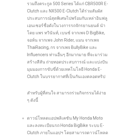
รวมถึงตระกูล 500 Series ได้แก่ CBR500R E-
Clutch และ NX500 E-Clutch ได้ร่วมสัมผัส
ประสบการณ์สุดพิเศษไปพร้อมกับเหล่าอินฟลู
เอนเซอร์ชื่อดังในวงการรถจักรยานยนต์ นำ
โดย แพร ทวินันท์, เบนซ์ จากเพจ D BigBike,
จอห์น จากเพจ John Rider, แมน จากเพจ
ThaiRacing, กร จากเพจ BullyBike และ
Influencers ท่านอื่นๆ อีกมากมาย ที่จะมาร่วม
สร้างสีสัน ถ่ายทอดประสบการณ์ และแบ่งปัน
มุมมองการขับขี่ด้วยเทคโนโลยี Honda E-
Clutch ในบรรยากาศที่เป็นกันเองตลอดทริป
สำหรับผู้ที่สนใจ สามารถร่วมกิจกรรมได้ง่าย
ๆ ดังนี้
ดาวน์โหลดแอปพลิเคชัน My Honda Moto
และลงทะเบียนรถ Honda BigBike ระบบ E-
Clutch ภายในแอปฯ โดยสามารถดาวน์โหลด