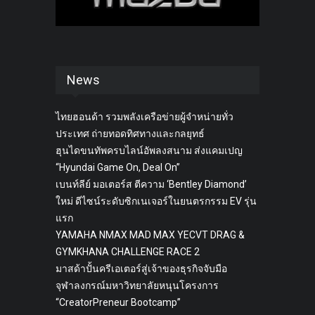
News
ไทยฮอนด้า รวมพลังเครือข่ายผู้จำหน่ายทั่ว
ประเทศ ถ่ายทอดทิศทางและกลยุทธ์
ฮุนไดขนทัพครบไลน์อัพลงสนาม ส่งแคมเปญ
“Hyundai Game On, Deal On”
เบนท์ลีย์ มอเตอร์ส ตีความ ‘Bentley Diamond’
ใหม่ ดีไซน์ระดับซิกเนเจอร์ในยนตรกรรม EV รุ่น
แรก
YAMAHA NMAX MAD MAX YECVT DRAG &
GYMKHANA CHALLENGE RACE 2
มาสด้าปั้นครีเอเตอร์สู่เจ้าของธุรกิจจับมือ
จุฬาลงกรณ์มหาวิทยาลัยหนุนโครงการ
“CreatorPreneur Bootcamp”