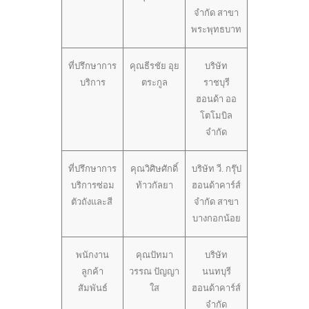
จำกัด สาขา
พระพุทธบาท
ที่ปรึกษาการ
คุณธีรชัย อุย
บริษัท
บริการ
ตระกูล
ราชบุรี
ฮอนด้า ออ
โตโมบิล
จำกัด
ที่ปรึกษาการ
คุณวิศิษศักดิ์
บริษัท วี. กรุ๊ป
บริการซ่อม
ท้าวกัลยา
ฮอนด้าคาร์ส์
ตัวถังและสี
จำกัด สาขา
บางกอกน้อย
พนักงาน
คุณปัทมา
บริษัท
ลูกค้า
วรรณ ปัญญา
นนทบุรี
สัมพันธ์
ใส
ฮอนด้าคาร์ส์
จำกัด