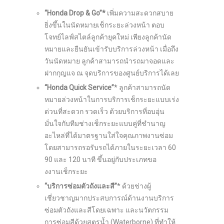
“
Honda Drop & Go”*
เพิ่มความสะดวกสบาย
ยิ่งขึ้นในนัดหมายเช็กระยะล่วงหน้า ตอบ
โจทย์ไลฟ์สไตล์ลูกค้ายุคใหม่ เพียงลูกค้านัด
หมายและยืนยันเข้ารับบริการล่วงหน้า เมื่อถึง
วันนัดหมาย ลูกค้าสามารถนำรถมาจอดและ
ฝากกุญแจ ณ จุดบริการของศูนย์บริการได้เลย
“Honda Quick Service”
* ลูกค้าสามารถนัด
หมายล่วงหน้าในการบริการเช็กระยะแบบเร่ง
ด่วนที่สะดวก รวดเร็ว ด้วยบริการที่อบอุ่น
มั่นใจกับทีมช่างเช็กระยะแบบคู่ที่ชำนาญ
อะไหล่ที่ได้มาตรฐานใส่ใจคุณภาพงานซ่อม
โดยสามารถรอรับรถได้ภายในระยะเวลา 60
90 และ 120 นาที ขึ้นอยู่กับประเภทขอ
งงานเช็กระยะ
“บริการซ่อมตัวถังและสี”
* ด้วยช่างผู้
เชี่ยวชาญมากประสบการณ์ด้านงานบริการ
ซ่อมตัวถังและสีโดยเฉพาะ และนวัตกรรม
การซ่อมสีด้วยสูตรน้ำ (Waterborne) ที่ทำให้