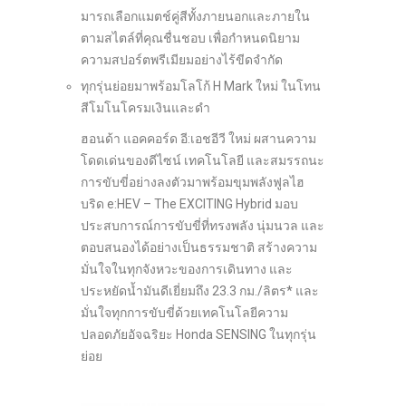
มารถเลือกแมตช์คู่สีทั้งภายนอกและภายใน
ตามสไตล์ที่คุณชื่นชอบ เพื่อกำหนดนิยาม
ความสปอร์ตพรีเมียมอย่างไร้ขีดจำกัด
ทุกรุ่นย่อยมาพร้อมโลโก้ H Mark ใหม่ ในโทน
สีโมโนโครมเงินและดำ
ฮอนด้า แอคคอร์ด อี:เอชอีวี ใหม่ ผสานความ
โดดเด่นของดีไซน์ เทคโนโลยี และสมรรถนะ
การขับขี่อย่างลงตัวมาพร้อมขุมพลังฟูลไฮ
บริด e:HEV – The EXCITING Hybrid มอบ
ประสบการณ์การขับขี่ที่ทรงพลัง นุ่มนวล และ
ตอบสนองได้อย่างเป็นธรรมชาติ สร้างความ
มั่นใจในทุกจังหวะของการเดินทาง และ
ประหยัดน้ำมันดีเยี่ยมถึง 23.3 กม./ลิตร* และ
มั่นใจทุกการขับขี่ด้วยเทคโนโลยีความ
ปลอดภัยอัจฉริยะ Honda SENSING ในทุกรุ่น
ย่อย