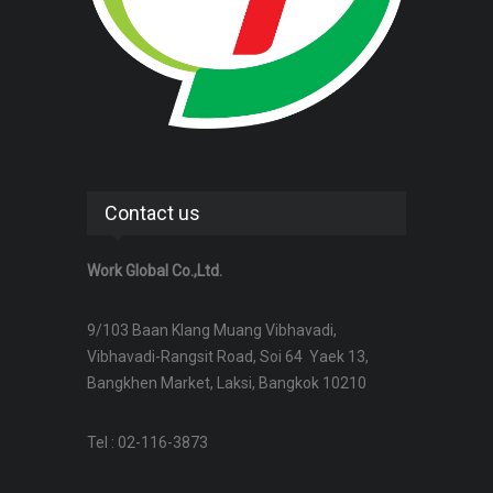
Contact us
Work Global Co.,Ltd.
9/103 Baan Klang Muang Vibhavadi,
Vibhavadi-Rangsit Road, Soi 64 Yaek 13,
Bangkhen Market, Laksi, Bangkok 10210
Tel : 02-116-3873