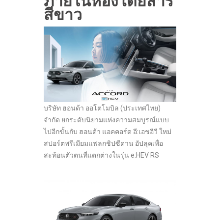
ภายในห้องโดยสาร
สีขาว
บริษัท ฮอนด้า ออโตโมบิล (ประเทศไทย)
จำกัด ยกระดับนิยามแห่งความสมบูรณ์แบบ
ไปอีกขั้นกับ ฮอนด้า แอคคอร์ด อี:เอชอีวี ใหม่
สปอร์ตพรีเมียมแฟลกชิปซีดาน อัปลุคเพื่อ
สะท้อนตัวตนที่แตกต่างในรุ่น e:HEV RS