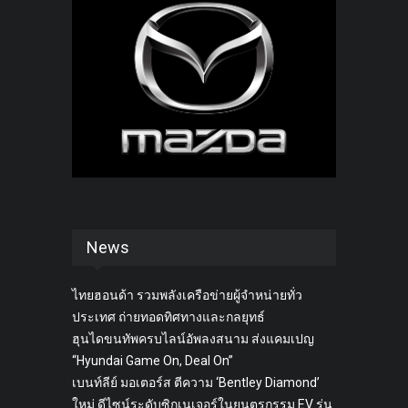
News
ไทยฮอนด้า รวมพลังเครือข่ายผู้จำหน่ายทั่ว
ประเทศ ถ่ายทอดทิศทางและกลยุทธ์
ฮุนไดขนทัพครบไลน์อัพลงสนาม ส่งแคมเปญ
“Hyundai Game On, Deal On”
เบนท์ลีย์ มอเตอร์ส ตีความ ‘Bentley Diamond’
ใหม่ ดีไซน์ระดับซิกเนเจอร์ในยนตรกรรม EV รุ่น