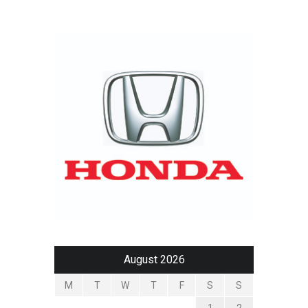
August 2026
M
T
W
T
F
S
S
1
2