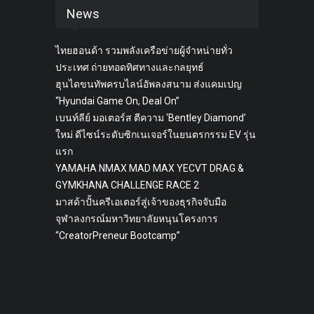
News
ไทยฮอนด้า รวมพลังเครือข่ายผู้จำหน่ายทั่ว
ประเทศ ถ่ายทอดทิศทางและกลยุทธ์
ฮุนไดขนทัพครบไลน์อัพลงสนาม ส่งแคมเปญ
“Hyundai Game On, Deal On”
เบนท์ลีย์ มอเตอร์ส ตีความ ‘Bentley Diamond’
ใหม่ ดีไซน์ระดับซิกเนเจอร์ในยนตรกรรม EV รุ่น
แรก
YAMAHA NMAX MAD MAX YECVT DRAG &
GYMKHANA CHALLENGE RACE 2
มาสด้าปั้นครีเอเตอร์สู่เจ้าของธุรกิจจับมือ
จุฬาลงกรณ์มหาวิทยาลัยหนุนโครงการ
“CreatorPreneur Bootcamp”