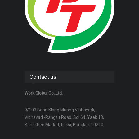
Contact us
Work Global Co.,Ltd.
9/103 Baan Klang Muang Vibhavadi,
Vibhavadi-Rangsit Road, Soi 64 Yaek 13,
Bangkhen Market, Laksi, Bangkok 10210