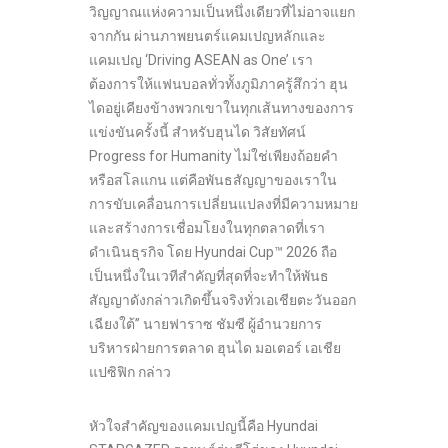
วิญญาณแห่งความเป็นหนึ่งเดียวที่ไม่อาจแยก
จากกัน ผ่านภาพยนตร์แคมเปญหลักและ
แคมเปญ ‘Driving ASEAN as One’ เรา
ต้องการให้แฟนบอลทั่วทั้งภูมิภาครู้สึกว่า ฮุน
ไดอยู่เคียงข้างพวกเขาในทุกเส้นทางของการ
แข่งขันครั้งนี้ สำหรับฮุนได วิสัยทัศน์
Progress for Humanity ไม่ใช่เพียงถ้อยคำ
หรือสโลแกน แต่คือพันธสัญญาของเราใน
การขับเคลื่อนการเปลี่ยนแปลงที่มีความหมาย
และสร้างการเชื่อมโยงในทุกตลาดที่เรา
ดำเนินธุรกิจ โดย Hyundai Cup™ 2026 ถือ
เป็นหนึ่งในเวทีสำคัญที่สุดที่จะทำให้พันธ
สัญญาดังกล่าวเกิดขึ้นจริงทั่วเอเชียตะวันออก
เฉียงใต้” นายฟาราซ ชัมซี ผู้อำนวยการ
บริหารฝ่ายการตลาด ฮุนได มอเตอร์ เอเชีย
แปซิฟิก กล่าว
หัวใจสำคัญของแคมเปญนี้คือ Hyundai