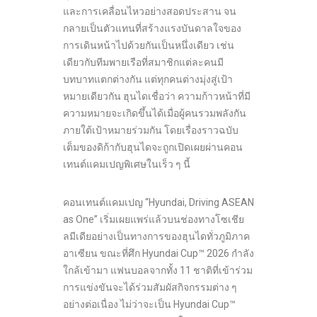
และการเคลื่อนไหวอย่างสอดประสาน จน
กลายเป็นตัวแทนที่สร้างแรงบันดาลใจของ
การเดินหน้าไปด้วยกันเป็นหนึ่งเดียว เช่น
เดียวกับทีมพายเรือที่สมาชิกแต่ละคนมี
บทบาทแตกต่างกัน แต่ทุกคนต่างมุ่งสู่เป้า
หมายเดียวกัน ฮุนไดเชื่อว่า ความก้าวหน้าที่มี
ความหมายจะเกิดขึ้นได้เมื่อผู้คนรวมพลังกัน
ภายใต้เป้าหมายร่วมกัน โดยเรื่องราวฉบับ
เต็มของดิก้ากับฮุนไดจะถูกเปิดเผยผ่านคอน
เทนต์แคมเปญพิเศษในเร็ว ๆ นี้
คอนเทนต์แคมเปญ “Hyundai, Driving ASEAN
as One” เริ่มเผยแพร่แล้วบนช่องทางโซเชีย
ลมีเดียอย่างเป็นทางการของฮุนไดทั่วภูมิภาค
อาเซียน ขณะที่ศึก Hyundai Cup™ 2026 กำลัง
ใกล้เข้ามา แฟนบอลจากทั้ง 11 ชาติที่เข้าร่วม
การแข่งขันจะได้ร่วมสัมผัสกิจกรรมต่าง ๆ
อย่างต่อเนื่อง ไม่ว่าจะเป็น Hyundai Cup™